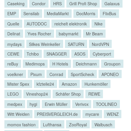
Caseking
Condor
HRS
Grill Profi Shop
Galaxus
EMP
Sensilab
MediaMarkt
DocMorris
FlixBus
Quelle
AUTODOC
reichelt elektronik
Nike
Delinat
Yves Rocher
babymarkt
Mr Beam
mydays
Silkes Weinkeller
SATURN
NordVPN
CEWE
Tchibo
SNAGGER
ASOS
Cyberport
reBuy
Medimops
H Hotels
Deichmann
Groupon
voelkner
Pixum
Conrad
SportScheck
APONEO
Mister Spex
kfzteile24
Amazon
Hunkemöller
LEGO
Vineshop24
Schäfer Shop
REWE
medpex
hygi
Erwin Müller
Verivox
TOOLINEO
Witt Weiden
PREISVERGLEICH.de
mycare
WENZ
momox fashion
Lufthansa
ZooRoyal
Walbusch