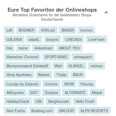
Eure Top Favoriten der Onlineshops
Attraktive Gutscheine für die beliebtesten Shops
Deutschlands
Lidl
BOGNER
XXXLutz
BADER
momox
GALERIA
vidaXL
bonprix
CHECK24
LiveFresh
tink
heine
Ankerkraut
ABOUT YOU
Matratzen Concord
SPORTISIMO
scheppach
Blumenversand Edelweiß
Wolt
KLINGEL
mömax
Shop Apotheke
Babbel
Thalia
BAUR
Lounge by Zalando
Connox
WOW
Fleurop
AliExpress
SIXT
Zooplus
ALTERNATE
Mepal
HolidayCheck
OBI
Bergfreunde
Hello Fresh
Sani Fuchs
Booking.com
BALDUR
ALPS RESORTS