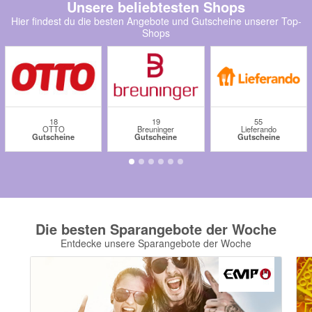
Unsere beliebtesten Shops
momox
Hier findest du die besten Angebote und Gutscheine unserer Top-
Shops
GALERIA
vidaXL
bonprix
CHECK24
18
19
55
OTTO
Breuninger
Lieferando
LiveFresh
Gutscheine
Gutscheine
Gutscheine
tink
heine
Ankerkraut
Die besten Sparangebote der Woche
ABOUT YOU
Entdecke unsere Sparangebote der Woche
Alle Shops anzeigen