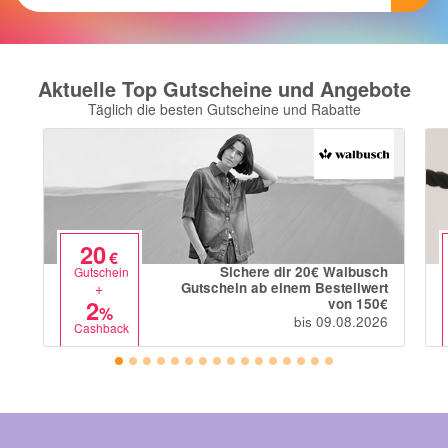
Notino
Parfumdreams
apodiscounter
Aktuelle Top Gutscheine und Angebote
OTTO Office
Täglich die besten Gutscheine und Rabatte
Udemy
HappyKeks
Pets Deli
20
SNIPES
€
Sichere dir 20€ Walbusch
Gutschein
Click & Boat
+
Gutschein ab einem Bestellwert
2
von 150€
%
Lidl
bis 09.08.2026
Cashback
BOGNER
XXXLutz
BADER