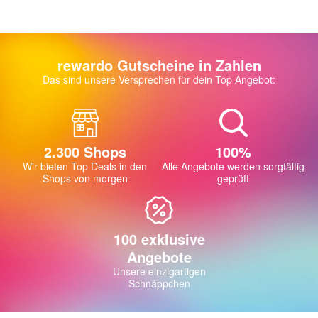
rewardo Gutscheine in Zahlen
Das sind unsere Versprechen für dein Top Angebot:
2.300 Shops
100%
Wir bieten Top Deals in den
Alle Angebote werden sorgfältig
Shops von morgen
geprüft
100 exklusive
Angebote
Unsere einzigartigen
Schnäppchen