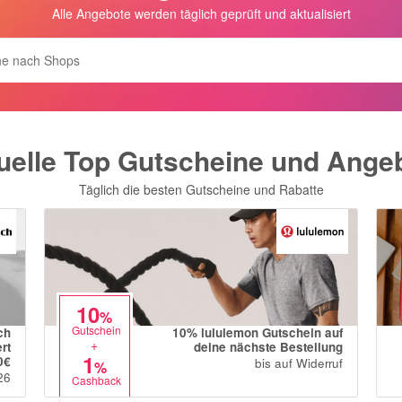
Alle Angebote werden täglich geprüft und aktualisiert
uelle Top Gutscheine und Ange
Täglich die besten Gutscheine und Rabatte
10
%
Gutschein
ch
10% lululemon Gutschein auf
+
rt
deine nächste Bestellung
1
0€
bis auf Widerruf
%
26
Cashback