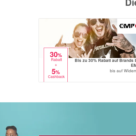
Di
30
%
Rabatt
Bis zu 30% Rabatt auf Brands 
+
E
5
bis auf Widerr
%
Cashback