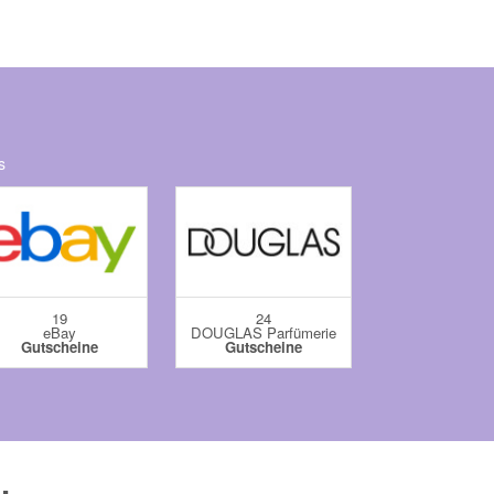
s
19
24
20
eBay
DOUGLAS Parfümerie
Temu
Gutscheine
Gutscheine
Gutschei