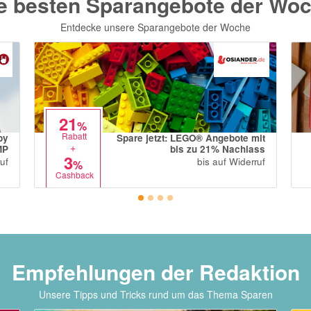
e besten Sparangebote der Wo
Entdecke unsere Sparangebote der Woche
21
%
Rabatt
by
Spare jetzt: LEGO® Angebote mit
+
MP
bis zu 21% Nachlass
3
uf
bis auf Widerruf
%
Cashback
Empfehlungen der Redaktion
Unsere Tipps und Tricks rund um das Thema Sparen