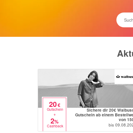
Akt
20
€
Gutschein
Sichere dir 20€ Walbus
+
Gutschein ab einem Bestellwe
2
von 15
%
bis 09.08.20
Cashback