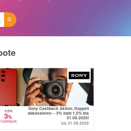
bote
15
€
Gutschein
Sony Cashback Aktion: Doppelt
1,5
%
+
abkassieren – 3% statt 1,5% bis
3
%
2
31.08.2026!
%
Cashback
bis 31.08.2026
Cashback