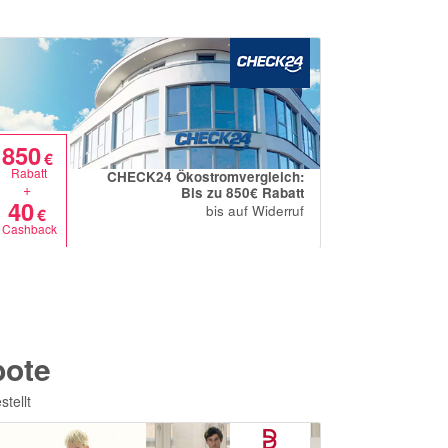
850
850
€
€
Rabatt
Rabatt
CHECK24 Ökostromvergleich:
+
+
Bis zu 850€ Rabatt
40
40
bis auf Widerruf
€
€
Cashback
Cashback
bote
tellt