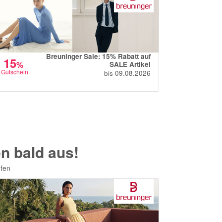
40
%
Rabatt
Breuninger Sale: 15% Rabatt auf
15
+
%
SALE Artikel
4
Gutschein
bis 09.08.2026
%
Cashback
n bald aus!
ufen