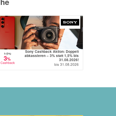
che
Sony Cashback Aktion: Doppelt
70
1,5
%
%
abkassieren – 3% statt 1,5% bis
3
%
31.08.2026!
Rabatt
Cashback
bis 31.08.2026