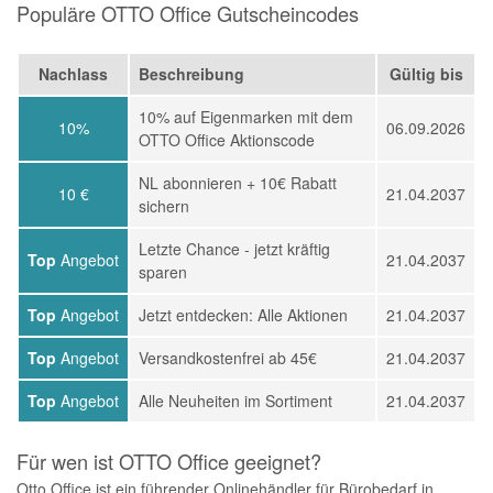
Populäre OTTO Office Gutscheincodes
Nachlass
Beschreibung
Gültig bis
10% auf Eigenmarken mit dem
10%
06.09.2026
OTTO Office Aktionscode
NL abonnieren + 10€ Rabatt
10 €
21.04.2037
sichern
Letzte Chance - jetzt kräftig
Top
Angebot
21.04.2037
sparen
Top
Angebot
Jetzt entdecken: Alle Aktionen
21.04.2037
Top
Angebot
Versandkostenfrei ab 45€
21.04.2037
Top
Angebot
Alle Neuheiten im Sortiment
21.04.2037
Für wen ist OTTO Office geeignet?
Otto Office ist ein führender Onlinehändler für Bürobedarf in