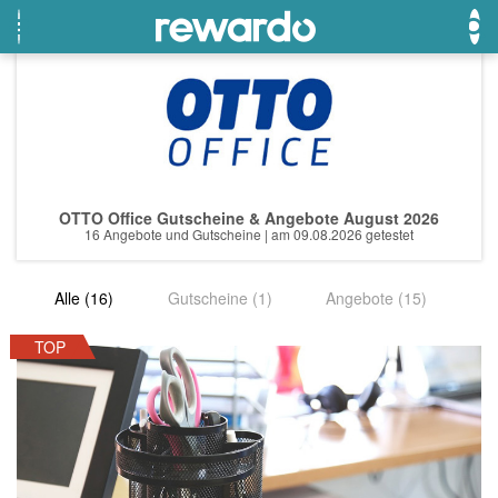
OTTO
Beste Gutscheine
Beste Angebote
Breuninger
Neueste Gutscheine
Neueste Angebote
OTTO Office Gutscheine & Angebote August 2026
Lieferando
Top Gutscheine
Top Angebote
16 Angebote und Gutscheine | am 09.08.2026 getestet
LASCANA
Exklusive Gutscheine
Exklusive Angebote
Alle (16)
Gutscheine (1)
Angebote (15)
eBay
Sonderaktionen
DOUGLAS Parfümerie
TOP
Temu
Fressnapf
adidas