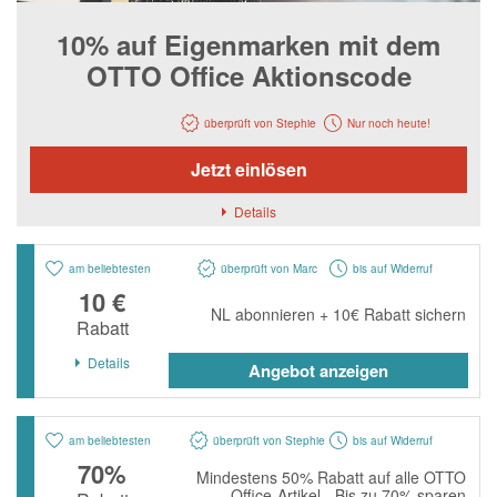
Notino
10% auf Eigenmarken mit dem
Parfumdreams
OTTO Office Aktionscode
apodiscounter
OTTO Office
überprüft von Stephie
Nur noch heute!
Udemy
Jetzt einlösen
HappyKeks
Details
Pets Deli
am beliebtesten
überprüft von Marc
bis auf Widerruf
SNIPES
10 €
NL abonnieren + 10€ Rabatt sichern
Click & Boat
Rabatt
Lidl
Details
Angebot anzeigen
BOGNER
XXXLutz
am beliebtesten
überprüft von Stephie
bis auf Widerruf
70%
BADER
Mindestens 50% Rabatt auf alle OTTO
Office-Artikel - Bis zu 70% sparen