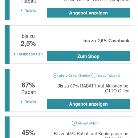
Rabatt
momox
Details
Angebot anzeigen
GALERIA
vidaXL
bis zu
bonprix
bis zu
2,5%
Cashback
2,5%
CHECK24
Cashbackraten
Zum Shop
LiveFresh
tink
überprüft von Stephie
bis auf Widerruf
heine
67%
Bis zu 67% RABATT auf Aktionen bei
OTTO Office
Rabatt
Ankerkraut
Details
ABOUT YOU
Angebot anzeigen
Alle Shops anzeigen
bis auf Widerruf
45%
Bis zu 45% Rabatt auf Kopierpaper bei