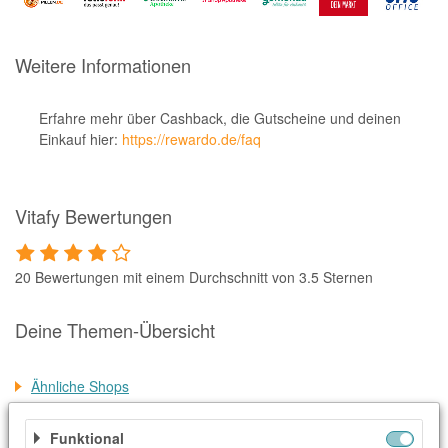
Notino
Parfumdreams
Weitere Informationen
apodiscounter
OTTO Office
Erfahre mehr über Cashback, die Gutscheine und deinen
Einkauf hier:
https://rewardo.de/faq
Udemy
HappyKeks
Vitafy Bewertungen
Pets Deli
SNIPES
20 Bewertungen mit einem Durchschnitt von 3.5 Sternen
Click & Boat
Lidl
Deine Themen-Übersicht
BOGNER
Ähnliche Shops
XXXLutz
Weitere Informationen
BADER
Funktional