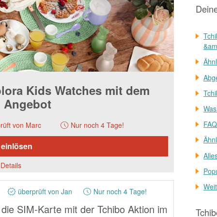
Dein
Tchi
&amp
Ähnl
Abge
plora Kids Watches mit dem
Tchi
o Angebot
Was 
FAQs
rüft von Marc
Nur noch 4 Tage!
Ähnl
 einlösen
Alle
Details
Popu
Weit
überprüft von Jan
Nur noch 4 Tage!
 die SIM-Karte mit der Tchibo Aktion im
Tchib