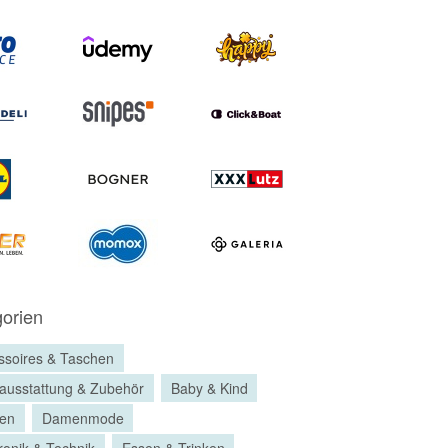
orien
ssoires & Taschen
ausstattung & Zubehör
Baby & Kind
en
Damenmode
ronik & Technik
Essen & Trinken