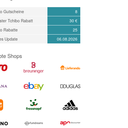
bo Gutscheine
8
ter Tchibo Rabatt
30 €
bo Rabatte
25
tes Update
06.08.2026
bte Shops