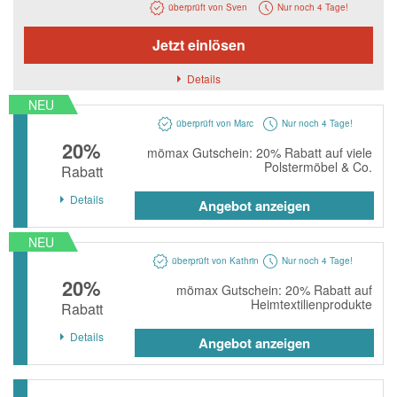
Notino
überprüft von Sven
Nur noch 4 Tage!
Parfumdreams
Jetzt einlösen
apodiscounter
Details
OTTO Office
NEU
überprüft von Marc
Nur noch 4 Tage!
Udemy
20%
mömax Gutschein: 20% Rabatt auf viele
HappyKeks
Polstermöbel & Co.
Rabatt
Pets Deli
Details
Angebot anzeigen
SNIPES
NEU
Click & Boat
überprüft von Kathrin
Nur noch 4 Tage!
20%
Lidl
mömax Gutschein: 20% Rabatt auf
Heimtextilienprodukte
Rabatt
BOGNER
Details
Angebot anzeigen
XXXLutz
BADER