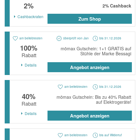
2%
momox
2%
Cashback
GALERIA
Cashbackraten
Zum Shop
vidaXL
bonprix
am beliebtesten
überprüft von Jan
bis 31.12.2026
100%
mömax Gutschein: 1+1 GRATIS auf
CHECK24
Stühle der Marke Bessagi
Rabatt
LiveFresh
Details
Angebot anzeigen
tink
heine
am beliebtesten
bis 31.12.2026
Ankerkraut
40%
mömax Gutschein: Bis zu 40% Rabatt
auf Elektrogeräte!
Rabatt
ABOUT YOU
Details
Angebot anzeigen
Alle Shops anzeigen
am beliebtesten
bis auf Widerruf