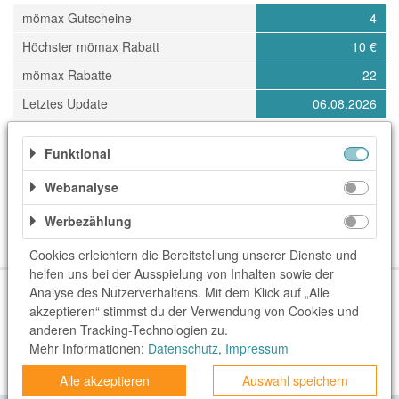
mömax Gutscheine
4
Höchster mömax Rabatt
10 €
mömax Rabatte
22
Letztes Update
06.08.2026
Funktional
Kategorien
Webanalyse
Elektronik & Technik
Haushaltsgeräte
Haus & Garten
Haus & Technik
Heimwerken & Garten
Werbezählung
Küche & Haushaltsgeräte
Schönes Wohnen
Cookies erleichtern die Bereitstellung unserer Dienste und
helfen uns bei der Ausspielung von Inhalten sowie der
Über uns
Unser Team
FAQ
blog.rewardo.de
Kontakt
Analyse des Nutzerverhaltens. Mit dem Klick auf „Alle
akzeptieren“ stimmst du der Verwendung von Cookies und
Shops
Sonderaktionen
Kategorien
Beste Gutscheine
anderen Tracking-Technologien zu.
Neueste Gutscheine
Top Gutscheine
Exklusive Gutscheine
Mehr Informationen:
Datenschutz
,
Impressum
rewardo.ch
rewardo.at
Alle akzeptieren
Auswahl speichern