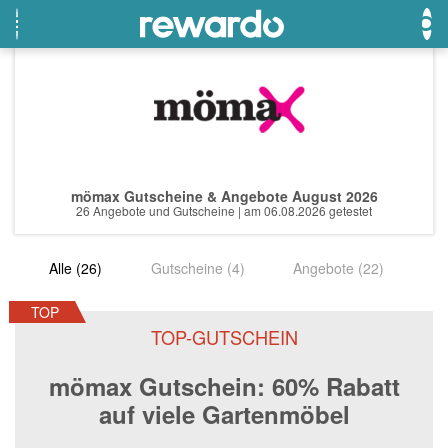
OTTO
Beste Gutscheine
Beste Angebote
Breuninger
Neueste Gutscheine
Neueste Angebote
mömax Gutscheine & Angebote August 2026
Lieferando
Top Gutscheine
Top Angebote
26 Angebote und Gutscheine | am 06.08.2026 getestet
LASCANA
Exklusive Gutscheine
Exklusive Angebote
Alle (26)
Gutscheine (4)
Angebote (22)
eBay
Sonderaktionen
DOUGLAS Parfümerie
TOP
TOP-GUTSCHEIN
Temu
mömax Gutschein: 60% Rabatt
Fressnapf
auf viele Gartenmöbel
adidas