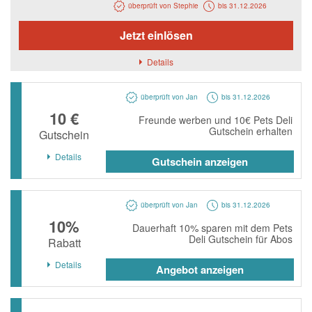
Notino
überprüft von Stephie
bis 31.12.2026
Parfumdreams
Jetzt einlösen
apodiscounter
Details
OTTO Office
überprüft von Jan
bis 31.12.2026
Udemy
10 €
Freunde werben und 10€ Pets Deli
HappyKeks
Gutschein erhalten
Gutschein
Pets Deli
Details
Gutschein anzeigen
SNIPES
Click & Boat
überprüft von Jan
bis 31.12.2026
10%
Lidl
Dauerhaft 10% sparen mit dem Pets
Deli Gutschein für Abos
Rabatt
BOGNER
Details
Angebot anzeigen
XXXLutz
BADER