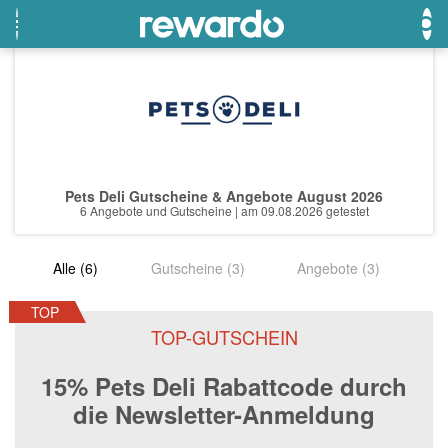
OTTO
Beste Gutscheine
Beste Angebote
Breuninger
Neueste Gutscheine
Neueste Angebote
Pets Deli Gutscheine & Angebote August 2026
Lieferando
Top Gutscheine
Top Angebote
6 Angebote und Gutscheine | am 09.08.2026 getestet
LASCANA
Exklusive Gutscheine
Exklusive Angebote
Alle (6)
Gutscheine (3)
Angebote (3)
eBay
Sonderaktionen
DOUGLAS Parfümerie
TOP
TOP-GUTSCHEIN
Temu
15% Pets Deli Rabattcode durch
Fressnapf
die Newsletter-Anmeldung
adidas