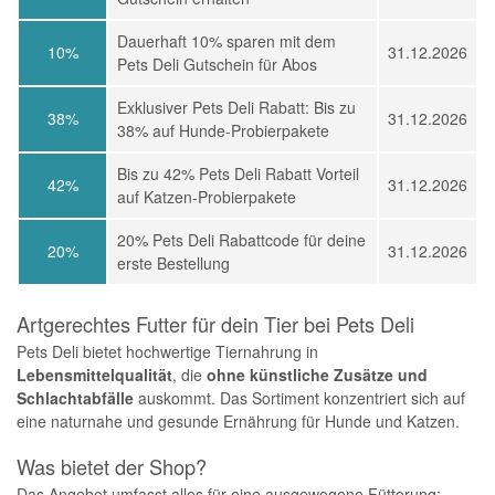
Dauerhaft 10% sparen mit dem
10%
31.12.2026
Pets Deli Gutschein für Abos
Exklusiver Pets Deli Rabatt: Bis zu
38%
31.12.2026
38% auf Hunde-Probierpakete
Bis zu 42% Pets Deli Rabatt Vorteil
42%
31.12.2026
auf Katzen-Probierpakete
20% Pets Deli Rabattcode für deine
20%
31.12.2026
erste Bestellung
Artgerechtes Futter für dein Tier bei Pets Deli
Pets Deli bietet hochwertige Tiernahrung in
Lebensmittelqualität
, die
ohne künstliche Zusätze und
Schlachtabfälle
auskommt. Das Sortiment konzentriert sich auf
eine naturnahe und gesunde Ernährung für Hunde und Katzen.
Was bietet der Shop?
Das Angebot umfasst alles für eine ausgewogene Fütterung: