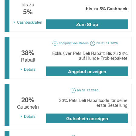
bis zu
momox
bis zu
5%
Cashback
5%
GALERIA
Cashbackraten
Zum Shop
vidaXL
bonprix
überprüft von Markus
bis 31.12.2026
CHECK24
38%
Exklusiver Pets Deli Rabatt: Bis zu 38%
auf Hunde-Probierpakete
LiveFresh
Rabatt
tink
Details
Angebot anzeigen
heine
Ankerkraut
bis 31.12.2026
20%
20% Pets Deli Rabattcode für deine
ABOUT YOU
erste Bestellung
Gutschein
Alle Shops anzeigen
Details
Gutschein anzeigen