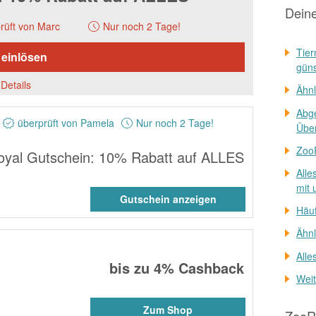
Dein
rüft von Marc
Nur noch 2 Tage!
Tier
 einlösen
güns
Details
Ähnl
Abg
überprüft von Pamela
Nur noch 2 Tage!
Über
ZooR
yal Gutschein: 10% Rabatt auf ALLES
Alle
mit 
Gutschein anzeigen
Häuf
Ähnl
Alle
bis zu
4%
Cashback
Weit
Zum Shop
ZooRo