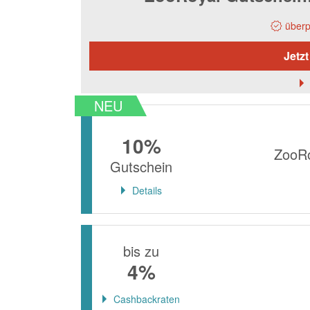
überp
Jetzt
NEU
10%
ZooRo
Gutschein
Details
bis zu
4%
Cashbackraten