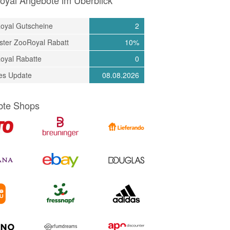
oyal Gutscheine
2
ster ZooRoyal Rabatt
10%
oyal Rabatte
0
tes Update
08.08.2026
bte Shops