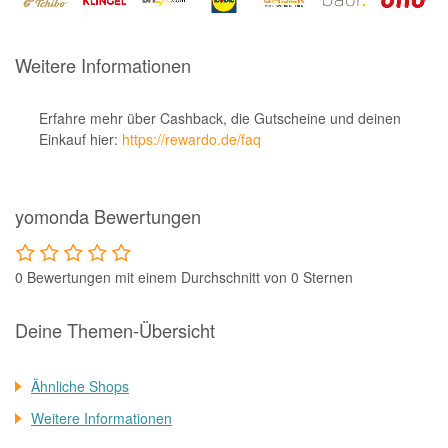
Notino
Parfumdreams
Weitere Informationen
apodiscounter
OTTO Office
Erfahre mehr über Cashback, die Gutscheine und deinen
Einkauf hier:
https://rewardo.de/faq
Udemy
HappyKeks
yomonda Bewertungen
Pets Deli
SNIPES
0 Bewertungen mit einem Durchschnitt von 0 Sternen
Click & Boat
Lidl
Deine Themen-Übersicht
BOGNER
Ähnliche Shops
XXXLutz
Weitere Informationen
BADER