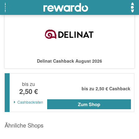
OTTO
Beste Gutscheine
Beste Angebote
Breuninger
Neueste Gutscheine
Neueste Angebote
Delinat Cashback August 2026
Lieferando
Top Gutscheine
Top Angebote
LASCANA
Exklusive Gutscheine
Exklusive Angebote
bis zu
eBay
Sonderaktionen
bis zu
2,50 €
Cashback
2,50 €
DOUGLAS Parfümerie
Cashbackraten
Zum Shop
Temu
Fressnapf
Ähnliche Shops
adidas