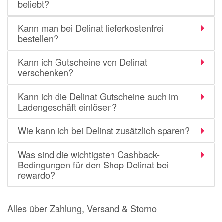
beliebt?
momox
GALERIA
Kann man bei Delinat lieferkostenfrei
bestellen?
vidaXL
bonprix
Kann ich Gutscheine von Delinat
verschenken?
CHECK24
Kann ich die Delinat Gutscheine auch im
LiveFresh
Ladengeschäft einlösen?
tink
Wie kann ich bei Delinat zusätzlich sparen?
heine
Ankerkraut
Was sind die wichtigsten Cashback-
Bedingungen für den Shop Delinat bei
ABOUT YOU
rewardo?
Alle Shops anzeigen
Alles über Zahlung, Versand & Storno