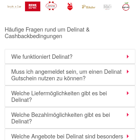
Notino
Parfumdreams
apodiscounter
Häufige Fragen rund um Delinat &
OTTO Office
Cashbackbedingungen
Udemy
Wie funktioniert Delinat?
HappyKeks
Pets Deli
Muss ich angemeldet sein, um einen Delinat
Gutschein nutzen zu können?
SNIPES
Click & Boat
Welche Liefermöglichkeiten gibt es bei
Delinat?
Lidl
BOGNER
Welche Bezahlmöglichkeiten gibt es bei
Delinat?
XXXLutz
BADER
Welche Angebote bei Delinat sind besonders