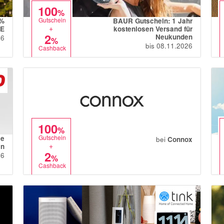
100
%
Gutschein
0%
BAUR Gutschein: 1 Jahr
+
LE
kostenlosen Versand für
2
Neukunden
26
%
bis 08.11.2026
Cashback
100
%
Gutschein
le
bei
Connox
+
in
2
26
%
Cashback