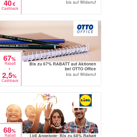
40
bis auf Widerruf
€
Cashback
67
%
Rabatt
Bis zu 67% RABATT auf Aktionen
+
bei OTTO Office
2,5
bis auf Widerruf
%
Cashback
68
%
Rabatt
Lidl Angebote: Bis zu 68% Rabatt