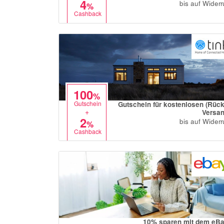
4
bis auf Widerr
%
Cashback
100
%
Gutschein
Gutschein für kostenlosen (Rück
+
Versa
2
bis auf Widerr
%
Cashback
10% sparen mit dem eB