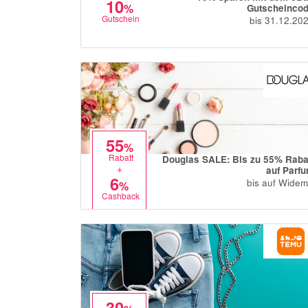
10
%
Gutscheinco
Gutschein
bis 31.12.20
55
%
Rabatt
Douglas SALE: Bis zu 55% Raba
+
auf Parf
6
bis auf Widerr
%
Cashback
30