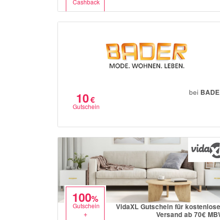
Cashback
bei
BADE
10
€
Gutschein
100
%
Gutschein
VidaXL Gutschein für kostenlos
+
Versand ab 70€ M