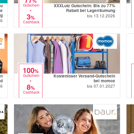
%
Gutschein
mu
XXXLutz Gutschein: Bis zu 77%
+
ne
Rabatt bei Lagerräumung
3
ng
bis 13.12.2026
%
26
Cashback
100
%
Gutschein
en
Kostenloser Versand-Gutschein
+
nd
bei momox
8
26
bis 07.01.2027
%
Cashback