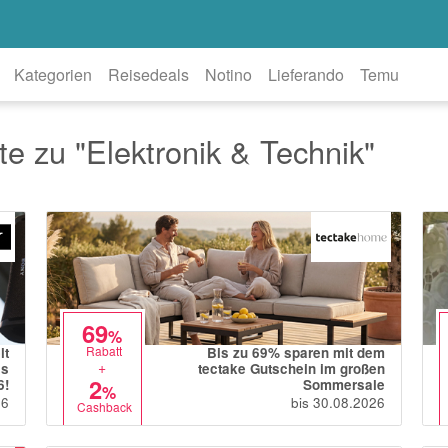
Kategorien
Reisedeals
Notino
Lieferando
Temu
e zu "Elektronik & Technik"
69
%
Rabatt
lt
Bis zu 69% sparen mit dem
+
is
tectake Gutschein im großen
2
6!
Sommersale
%
26
bis 30.08.2026
Cashback