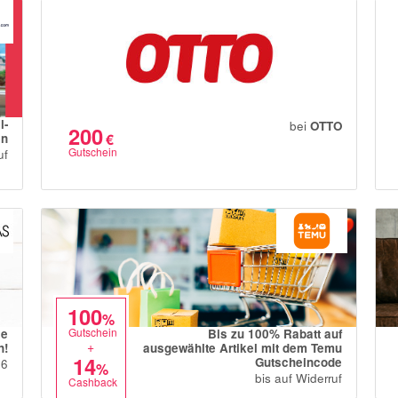
l-
bei
OTTO
200
€
en
Gutschein
uf
100
%
Gutschein
se
Bis zu 100% Rabatt auf
+
n!
ausgewählte Artikel mit dem Temu
14
Gutscheincode
26
%
bis auf Widerruf
Cashback