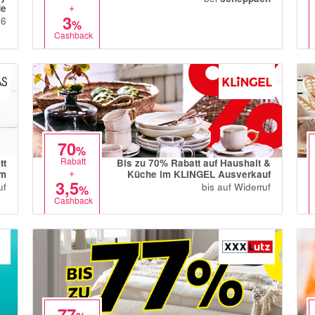
+
de
3
26
%
Cashback
70
%
Rabatt
tt
Bis zu 70% Rabatt auf Haushalt &
+
um
Küche im KLINGEL Ausverkauf
3,5
uf
bis auf Widerruf
%
Cashback
77