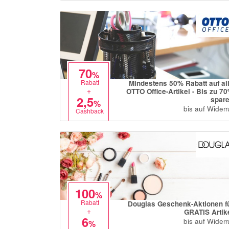
70
%
Rabatt
Mindestens 50% Rabatt auf al
+
OTTO Office-Artikel - Bis zu 7
2,5
spar
%
bis auf Widerr
Cashback
100
%
Rabatt
Douglas Geschenk-Aktionen f
+
GRATIS Artik
6
bis auf Widerr
%