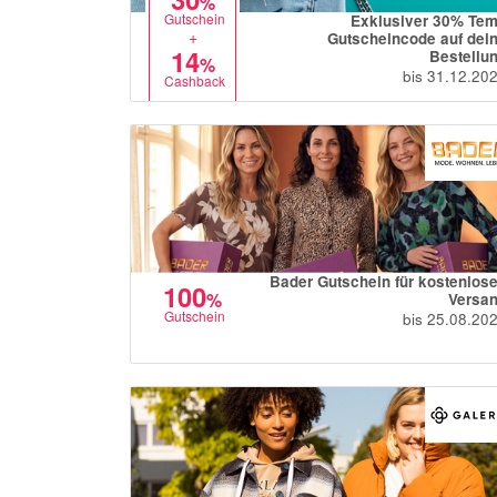
%
Gutschein
Exklusiver 30% Te
+
Gutscheincode auf dei
14
Bestellu
%
bis 31.12.20
Cashback
Bader Gutschein für kostenlos
100
%
Versa
Gutschein
bis 25.08.20