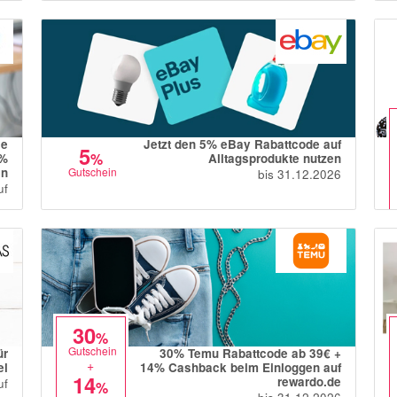
le
Jetzt den 5% eBay Rabattcode auf
5
%
0%
Alltagsprodukte nutzen
en
Gutschein
bis 31.12.2026
uf
30
%
Gutschein
ür
30% Temu Rabattcode ab 39€ +
+
el
14% Cashback beim Einloggen auf
14
rewardo.de
uf
%