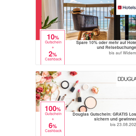
10
%
Gutschein
Spare 10% oder mehr auf Hote
+
und Reisebuchung
2
bis auf Widerr
%
Cashback
100
%
Gutschein
Douglas Gutschein: GRATIS Lo
+
sichern und gewinne
6
bis 23.08.20
%
Cashback