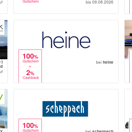
Gutschein
uf
bis 09.08.2026
100
%
Gutschein
-)
bei
heine
+
nd
2
uf
%
Cashback
100
%
Gutschein
ay
bei
scheppach