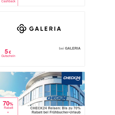
Cashback
bei
GALERIA
5
€
Gutschein
70
%
Rabatt
CHECK24 Reisen: Bis zu 70%
+
Rabatt bei Frühbucher-Urlaub