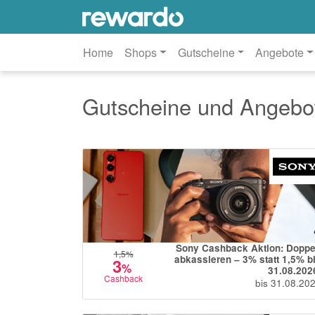
Home
Shops
Gutscheine
Angebote
Gutscheine und Angebot
Sony Cashback Aktion: Doppe
1,5
%
abkassieren – 3% statt 1,5% b
3
%
31.08.202
Cashback
bis 31.08.20