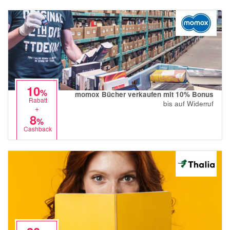
10
%
momox Bücher verkaufen mit 10% Bonus
Rabatt
bis auf Widerruf
+
8
%
Cashback