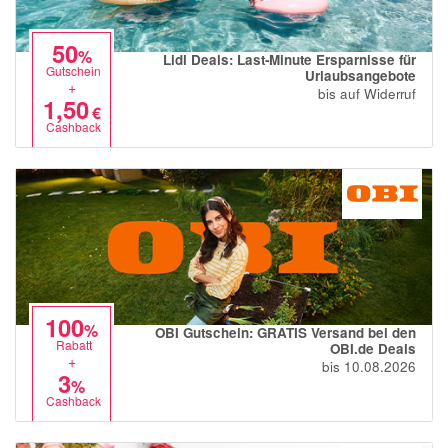
50
%
Lidl Deals: Last-Minute Ersparnisse für
Gutschein
Urlaubsangebote
+
bis auf Widerruf
1,50
€
Cashback
100
%
OBI Gutschein: GRATIS Versand bei den
Rabatt
OBI.de Deals
+
bis 10.08.2026
3
%
Cashback