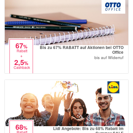
67
%
Bis zu 67% RABATT auf Aktionen bei OTTO
Rabatt
Office
+
bis auf Widerruf
2,5
%
Cashback
68
%
Lidl Angebote: Bis zu 68% Rabatt im
Rabatt