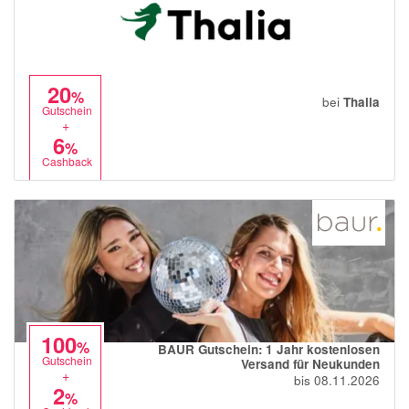
20
%
bei
Thalia
Gutschein
+
6
%
Cashback
100
%
BAUR Gutschein: 1 Jahr kostenlosen
Gutschein
Versand für Neukunden
+
bis 08.11.2026
2
%