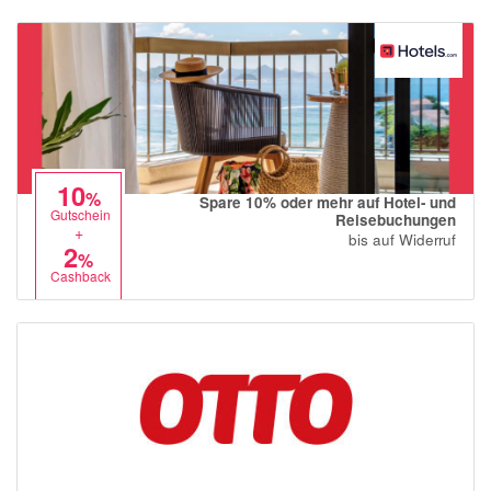
Notino
Parfumdreams
apodiscounter
OTTO Office
Udemy
10
HappyKeks
%
Spare 10% oder mehr auf Hotel- und
Gutschein
Reisebuchungen
+
Pets Deli
bis auf Widerruf
2
%
SNIPES
Cashback
Click & Boat
Lidl
BOGNER
XXXLutz
BADER