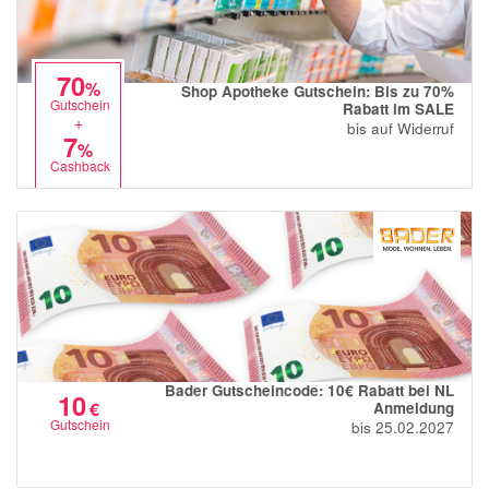
70
%
Shop Apotheke Gutschein: Bis zu 70%
Gutschein
Rabatt im SALE
+
bis auf Widerruf
7
%
Cashback
Bader Gutscheincode: 10€ Rabatt bei NL
10
€
Anmeldung
Gutschein
bis 25.02.2027