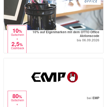
10
%
10% auf Eigenmarken mit dem OTTO Office
Gutschein
Aktionscode
+
bis 06.09.2026
2,5
%
Cashback
80
%
bei
EMP
Gutschein
+