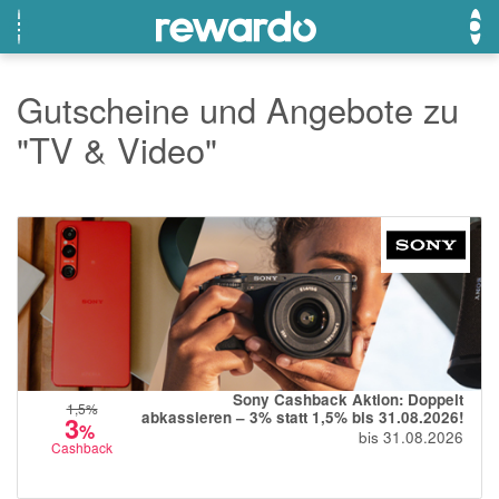
Gutscheine und Angebote zu
"TV & Video"
OTTO
Beste Gutscheine
Beste Angebote
Breuninger
Neueste Gutscheine
Neueste Angebote
Lieferando
Top Gutscheine
Top Angebote
LASCANA
Exklusive Gutscheine
Exklusive Angebote
eBay
Sonderaktionen
DOUGLAS Parfümerie
Temu
Sony Cashback Aktion: Doppelt
1,5
%
abkassieren – 3% statt 1,5% bis 31.08.2026!
3
Fressnapf
%
bis 31.08.2026
Cashback
adidas