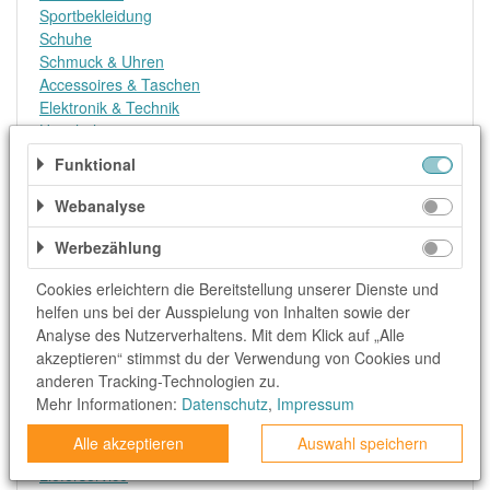
Sportbekleidung
Schuhe
Schmuck & Uhren
Accessoires & Taschen
Elektronik & Technik
Haushaltsgeräte
Computer & Notebooks
Funktional
Smartphones & Tablets
TV & Video
Webanalyse
Konsolen & Video Games
Internet, DSL & Mobilfunk
Werbezählung
Reise & Urlaub
Cookies erleichtern die Bereitstellung unserer Dienste und
Flüge
helfen uns bei der Ausspielung von Inhalten sowie der
Hotel, Ressort & Appartment
Analyse des Nutzerverhaltens. Mit dem Klick auf „Alle
Pauschalreisen
akzeptieren“ stimmst du der Verwendung von Cookies und
Mietwagen
anderen Tracking-Technologien zu.
Koffer & Reisebedarf
Mehr Informationen:
Datenschutz
,
Impressum
Erlebnisse & Events
Essen & Trinken
Alle akzeptieren
Auswahl speichern
Lebensmittel
Lieferservice