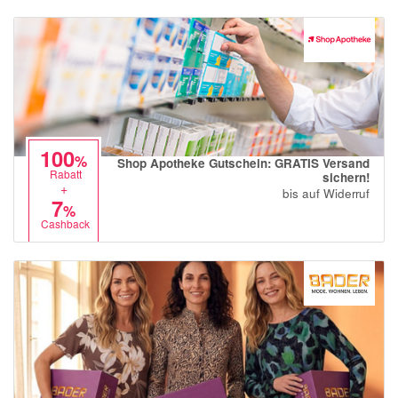
100
%
Shop Apotheke Gutschein: GRATIS Versand
Rabatt
sichern!
+
bis auf Widerruf
7
%
Cashback