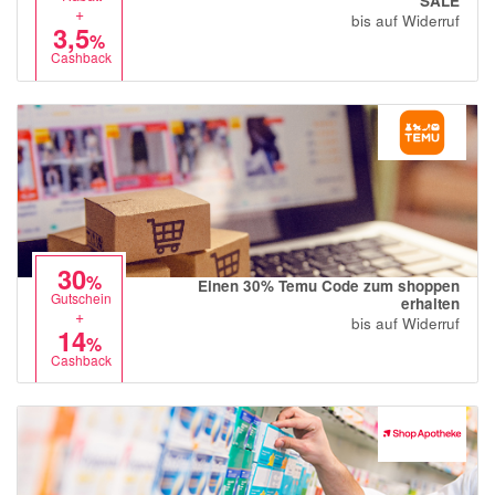
SALE
+
bis auf Widerruf
3,5
%
Cashback
30
%
Einen 30% Temu Code zum shoppen
Gutschein
erhalten
+
bis auf Widerruf
14
%
Cashback