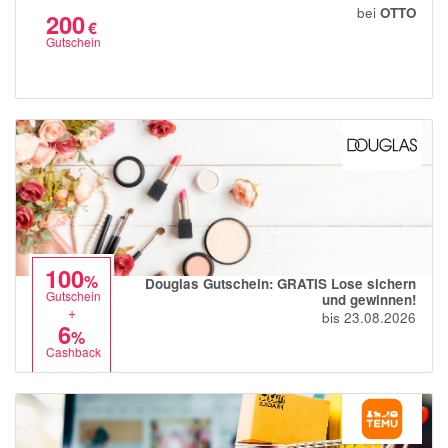
bei
OTTO
momox
200
€
Gutschein
GALERIA
vidaXL
bonprix
CHECK24
LiveFresh
tink
heine
100
%
Douglas Gutschein: GRATIS Lose sichern
Gutschein
Ankerkraut
und gewinnen!
+
bis 23.08.2026
6
ABOUT YOU
%
Cashback
Alle Shops anzeigen