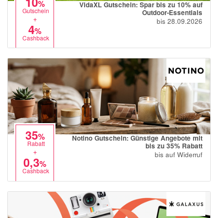
10
%
VidaXL Gutschein: Spar bis zu 10% auf
Gutschein
Outdoor-Essentials
+
bis 28.09.2026
4
%
Cashback
35
%
Notino Gutschein: Günstige Angebote mit
Rabatt
bis zu 35% Rabatt
+
bis auf Widerruf
0,3
%
Cashback