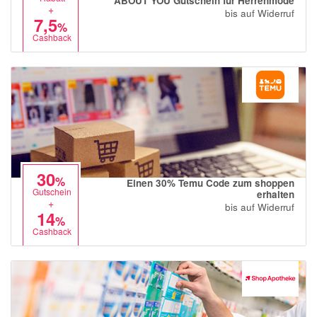
ABOUT YOU Gutschein für Herrenmode
+
bis auf Widerruf
7,5
%
Cashback
30
%
Einen 30% Temu Code zum shoppen
Gutschein
erhalten
+
bis auf Widerruf
14
%
Cashback