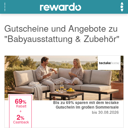
Gutscheine und Angebote zu
"Babyausstattung & Zubehör"
OTTO
Beste Gutscheine
Beste Angebote
Breuninger
Neueste Gutscheine
Neueste Angebote
Lieferando
Top Gutscheine
Top Angebote
LASCANA
Exklusive Gutscheine
Exklusive Angebote
eBay
Sonderaktionen
DOUGLAS Parfümerie
Temu
69
%
Bis zu 69% sparen mit dem tectake
Rabatt
Gutschein im großen Sommersale
Fressnapf
+
bis 30.08.2026
2
%
adidas
Cashback