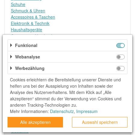
Schuhe
Schmuck & Uhren
Accessoires & Taschen
Elektronik & Technik
Haushaltsgeräte
Computer & Notebooks
Smartphones & Tablets
Funktional
TV & Video
Konsolen & Video Games
Webanalyse
Internet, DSL & Mobilfunk
Reise & Urlaub
Werbezählung
Flüge
Cookies erleichtern die Bereitstellung unserer Dienste und
Hotel, Ressort & Appartment
helfen uns bei der Ausspielung von Inhalten sowie der
Pauschalreisen
Analyse des Nutzerverhaltens. Mit dem Klick auf „Alle
Mietwagen
akzeptieren“ stimmst du der Verwendung von Cookies und
Koffer & Reisebedarf
anderen Tracking-Technologien zu.
Erlebnisse & Events
Mehr Informationen:
Datenschutz
,
Impressum
Essen & Trinken
Lebensmittel
Alle akzeptieren
Auswahl speichern
Lieferservice
Getränke