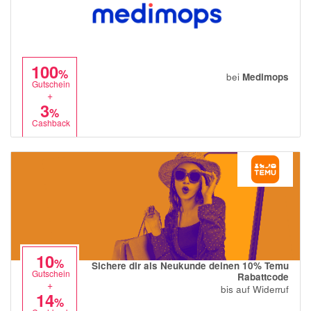
100
%
bei
Medimops
Gutschein
+
3
%
Cashback
10
%
Sichere dir als Neukunde deinen 10% Temu
Gutschein
Rabattcode
+
bis auf Widerruf
14
%