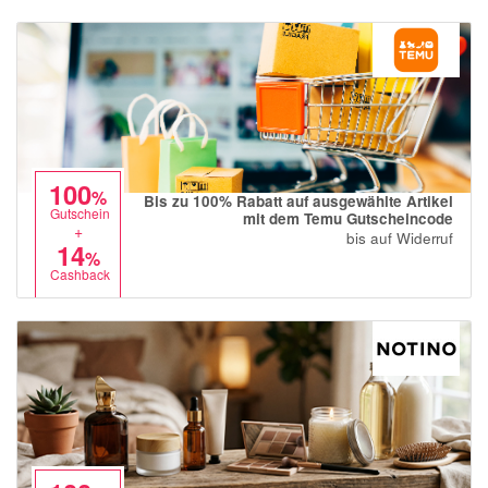
Notino
Parfumdreams
apodiscounter
OTTO Office
Udemy
100
HappyKeks
%
Bis zu 100% Rabatt auf ausgewählte Artikel
Gutschein
mit dem Temu Gutscheincode
+
Pets Deli
bis auf Widerruf
14
%
SNIPES
Cashback
Click & Boat
Lidl
BOGNER
XXXLutz
BADER