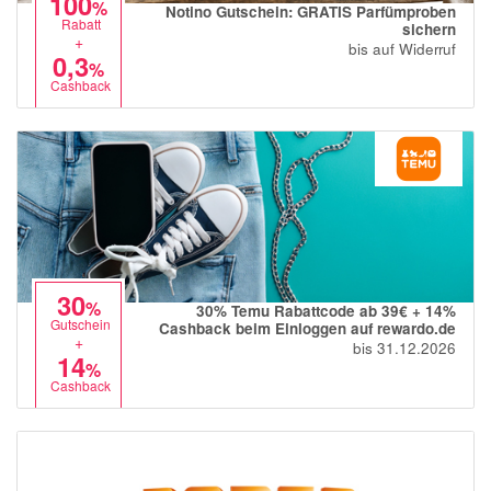
100
%
Notino Gutschein: GRATIS Parfümproben
momox
Rabatt
sichern
+
bis auf Widerruf
GALERIA
0,3
%
Cashback
vidaXL
bonprix
CHECK24
LiveFresh
tink
heine
30
%
30% Temu Rabattcode ab 39€ + 14%
Gutschein
Ankerkraut
Cashback beim Einloggen auf rewardo.de
+
bis 31.12.2026
14
ABOUT YOU
%
Cashback
Alle Shops anzeigen