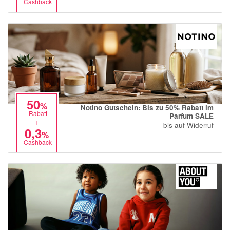
Cashback
50
%
Notino Gutschein: Bis zu 50% Rabatt im
Rabatt
Parfum SALE
+
bis auf Widerruf
0,3
%
Cashback