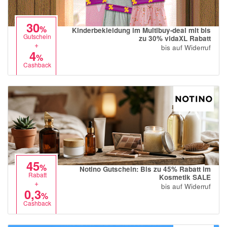
30
%
Kinderbekleidung im Multibuy-deal mit bis
Gutschein
zu 30% vidaXL Rabatt
+
bis auf Widerruf
4
%
Cashback
45
%
Notino Gutschein: Bis zu 45% Rabatt im
Rabatt
Kosmetik SALE
+
bis auf Widerruf
0,3
%
Cashback