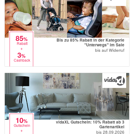
85
%
Bis zu 85% Rabatt in der Kategorie
Rabatt
"Unterwegs" im Sale
+
bis auf Widerruf
3
%
Cashback
10
%
vidaXL Gutschein: 10% Rabatt ab 3
Gutschein
Gartenartikel
+
bis 28.09.2026