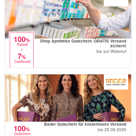
100
%
Shop Apotheke Gutschein: GRATIS Versand
Rabatt
sichern!
+
bis auf Widerruf
7
%
Cashback
Bader Gutschein für kostenlosen Versand
100
%
bis 25.08.2026
Gutschein