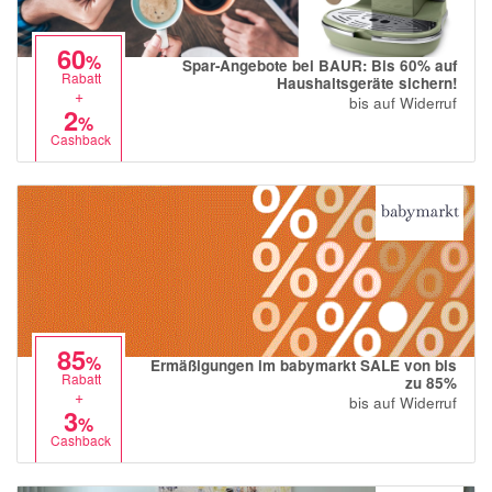
60
%
Spar-Angebote bei BAUR: Bis 60% auf
Rabatt
Haushaltsgeräte sichern!
+
bis auf Widerruf
2
%
Cashback
85
%
Ermäßigungen im babymarkt SALE von bis
Rabatt
zu 85%
+
bis auf Widerruf
3
%
Cashback