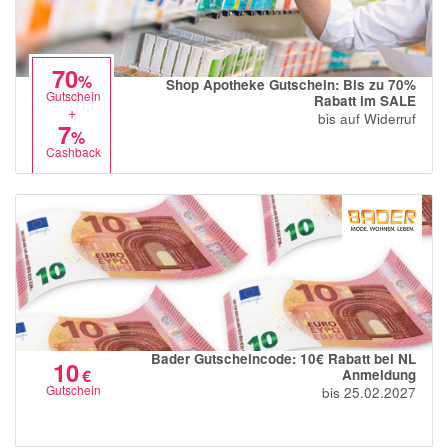
70
%
Shop Apotheke Gutschein: Bis zu 70%
Gutschein
Rabatt im SALE
+
bis auf Widerruf
7
%
Cashback
Bader Gutscheincode: 10€ Rabatt bei NL
10
€
Anmeldung
Gutschein
bis 25.02.2027