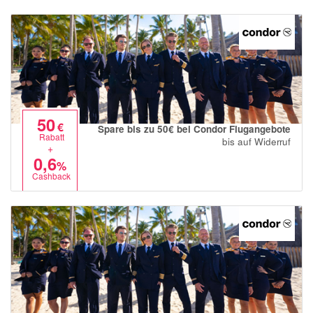
Notino
Parfumdreams
apodiscounter
OTTO Office
Udemy
50
HappyKeks
€
Spare bis zu 50€ bei Condor Flugangebote
Rabatt
bis auf Widerruf
+
Pets Deli
0,6
%
SNIPES
Cashback
Click & Boat
Lidl
BOGNER
XXXLutz
BADER