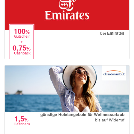
100
%
bei
Emirates
Gutschein
+
0,75
%
Cashback
günstige Hotelangebote für Wellnessurlaub
1,5
%
bis auf Widerruf
Cashback