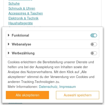
Schuhe
Schmuck & Uhren
Accessoires & Taschen
Elektronik & Technik
Haushaltsgeräte
Computer & Notebooks
Smartphones & Tablets
Funktional
TV & Video
Konsolen & Video Games
Webanalyse
Internet, DSL & Mobilfunk
Reise & Urlaub
Werbezählung
Flüge
Cookies erleichtern die Bereitstellung unserer Dienste und
Hotel, Ressort & Appartment
helfen uns bei der Ausspielung von Inhalten sowie der
Pauschalreisen
Analyse des Nutzerverhaltens. Mit dem Klick auf „Alle
Mietwagen
akzeptieren“ stimmst du der Verwendung von Cookies und
Koffer & Reisebedarf
anderen Tracking-Technologien zu.
Erlebnisse & Events
Mehr Informationen:
Datenschutz
,
Impressum
Essen & Trinken
Lebensmittel
Alle akzeptieren
Auswahl speichern
Lieferservice
Getränke