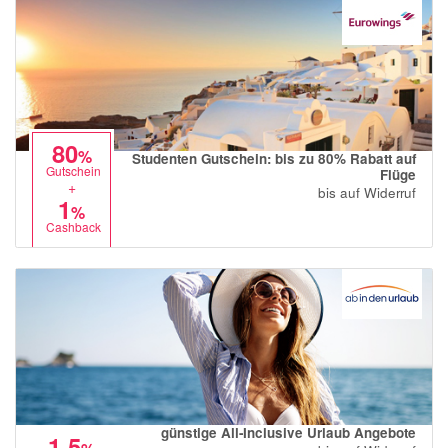
80
%
Studenten Gutschein: bis zu 80% Rabatt auf
Gutschein
Flüge
+
bis auf Widerruf
1
%
Cashback
günstige All-Inclusive Urlaub Angebote
1,5