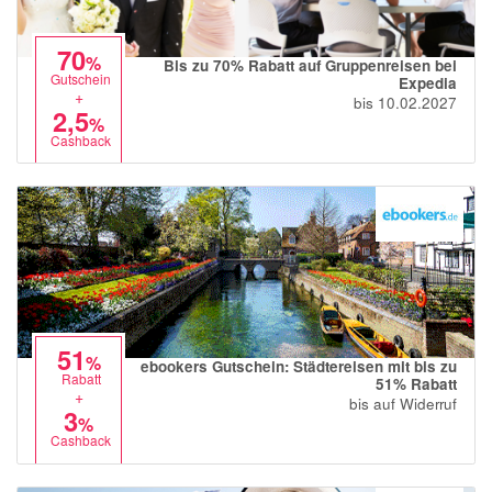
70
%
Bis zu 70% Rabatt auf Gruppenreisen bei
Gutschein
Expedia
+
bis 10.02.2027
2,5
%
Cashback
51
%
ebookers Gutschein: Städtereisen mit bis zu
Rabatt
51% Rabatt
+
bis auf Widerruf
3
%
Cashback