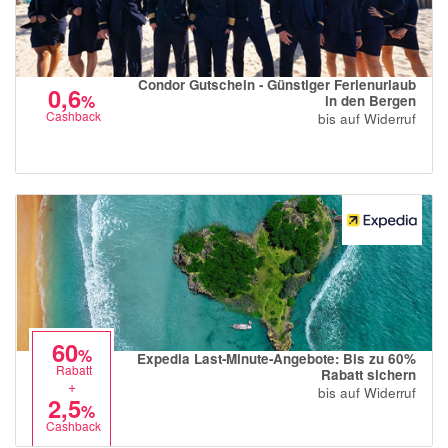
Condor Gutschein - Günstiger Ferienurlaub
0,6
%
in den Bergen
Cashback
bis auf Widerruf
60
%
Expedia Last-Minute-Angebote: Bis zu 60%
Rabatt
Rabatt sichern
+
bis auf Widerruf
2,5
%
Cashback