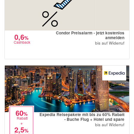
Condor Preisalarm - jetzt kostenlos
0,6
%
anmelden
Cashback
bis auf Widerruf
60
%
Expedia Reisepakete mit bis zu 60% Rabatt
Rabatt
- Buche Flug + Hotel und spare
+
bis auf Widerruf
2,5
%