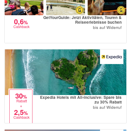
GetYourGuide: Jetzt Aktivitäten, Touren &
0,6
%
Reiseerlebnisse buchen
Cashback
bis auf Widerruf
30
%
Expedia Hotels mit All-inclusive: Spare bis
Rabatt
zu 30% Rabatt
+
bis auf Widerruf
2,5
%
Cashback