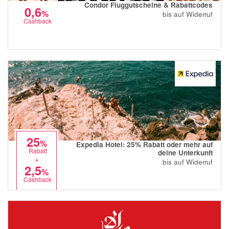
Condor Fluggutscheine & Rabattcodes
0,6
%
bis auf Widerruf
Cashback
25
%
Expedia Hotel: 25% Rabatt oder mehr auf
Rabatt
deine Unterkunft
+
bis auf Widerruf
2,5
%
Cashback