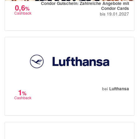
Condor Gutschein: Zahlreiche Angebote mit
momox
0,6
%
Condor Cards
Cashback
bis 19.01.2027
GALERIA
vidaXL
bonprix
CHECK24
LiveFresh
tink
heine
bei
Lufthansa
1
Ankerkraut
%
Cashback
ABOUT YOU
Alle Shops anzeigen