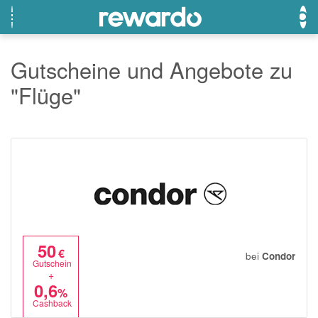
Gutscheine und Angebote zu
"Flüge"
OTTO
Beste Gutscheine
Beste Angebote
Breuninger
Neueste Gutscheine
Neueste Angebote
Lieferando
Top Gutscheine
Top Angebote
LASCANA
Exklusive Gutscheine
Exklusive Angebote
eBay
Sonderaktionen
DOUGLAS Parfümerie
Temu
50
€
bei
Condor
Gutschein
Fressnapf
+
0,6
%
adidas
Cashback