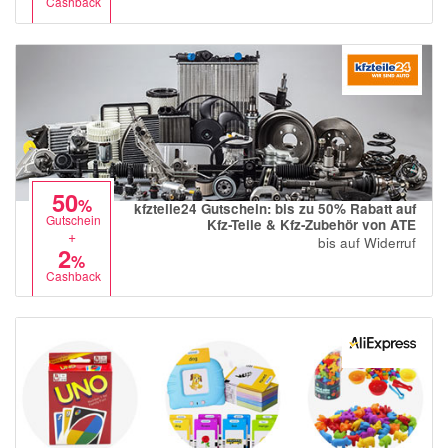
Cashback
50
%
kfzteile24 Gutschein: bis zu 50% Rabatt auf
Gutschein
Kfz-Teile & Kfz-Zubehör von ATE
+
bis auf Widerruf
2
%
Cashback