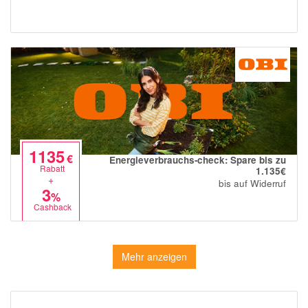
1135
€
Energieverbrauchs-check: Spare bis zu
Rabatt
1.135€
+
bis auf Widerruf
3
%
Cashback
Mehr anzeigen