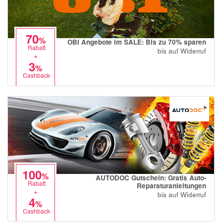
70
%
OBI Angebote im SALE: Bis zu 70% sparen
Rabatt
bis auf Widerruf
+
3
%
Cashback
100
%
AUTODOC Gutschein: Gratis Auto-
Rabatt
Reparaturanleitungen
+
bis auf Widerruf
4
%
Cashback