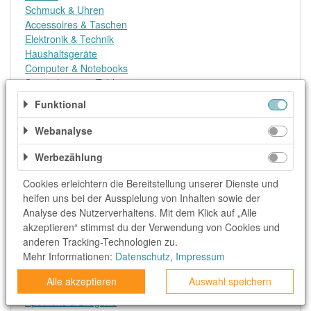
Schmuck & Uhren
Accessoires & Taschen
Elektronik & Technik
Haushaltsgeräte
Computer & Notebooks
Smartphones & Tablets
TV & Video
Funktional
Konsolen & Video Games
Internet, DSL & Mobilfunk
Webanalyse
Reise & Urlaub
Flüge
Werbezählung
Hotel, Ressort & Appartment
Cookies erleichtern die Bereitstellung unserer Dienste und
Pauschalreisen
helfen uns bei der Ausspielung von Inhalten sowie der
Mietwagen
Analyse des Nutzerverhaltens. Mit dem Klick auf „Alle
Koffer & Reisebedarf
akzeptieren“ stimmst du der Verwendung von Cookies und
Erlebnisse & Events
anderen Tracking-Technologien zu.
Essen & Trinken
Mehr Informationen:
Datenschutz
,
Impressum
Lebensmittel
Lieferservice
Alle akzeptieren
Auswahl speichern
Getränke
Apotheke & Drogerie