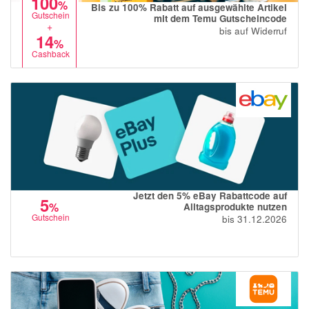
100
%
Bis zu 100% Rabatt auf ausgewählte Artikel
momox
Gutschein
mit dem Temu Gutscheincode
+
bis auf Widerruf
GALERIA
14
%
Cashback
vidaXL
bonprix
CHECK24
LiveFresh
tink
heine
Jetzt den 5% eBay Rabattcode auf
5
Ankerkraut
%
Alltagsprodukte nutzen
Gutschein
bis 31.12.2026
ABOUT YOU
Alle Shops anzeigen