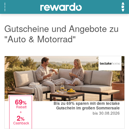
Gutscheine und Angebote zu
"Auto & Motorrad"
OTTO
Beste Gutscheine
Beste Angebote
Breuninger
Neueste Gutscheine
Neueste Angebote
Lieferando
Top Gutscheine
Top Angebote
LASCANA
Exklusive Gutscheine
Exklusive Angebote
eBay
Sonderaktionen
DOUGLAS Parfümerie
Temu
69
%
Bis zu 69% sparen mit dem tectake
Rabatt
Gutschein im großen Sommersale
Fressnapf
+
bis 30.08.2026
2
%
adidas
Cashback