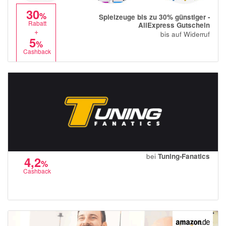
30
%
Spielzeuge bis zu 30% günstiger -
Rabatt
AliExpress Gutschein
+
bis auf Widerruf
5
%
Cashback
bei
Tuning-Fanatics
4,2
%
Cashback