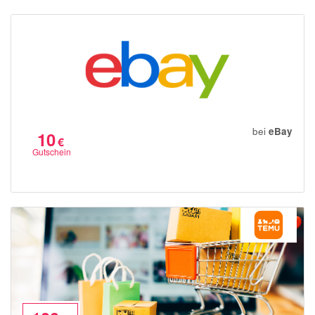
Notino
Parfumdreams
apodiscounter
OTTO Office
Udemy
HappyKeks
bei
eBay
10
€
Pets Deli
Gutschein
SNIPES
Click & Boat
Lidl
BOGNER
XXXLutz
BADER