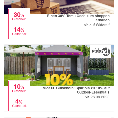
30
%
Einen 30% Temu Code zum shoppen
Gutschein
erhalten
+
bis auf Widerruf
14
%
Cashback
10
%
VidaXL Gutschein: Spar bis zu 10% auf
Gutschein
Outdoor-Essentials
+
bis 28.09.2026
4
%
Cashback