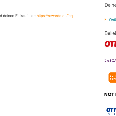
Dein
d deinen Einkauf hier:
https://rewardo.de/faq
Weit
Belie