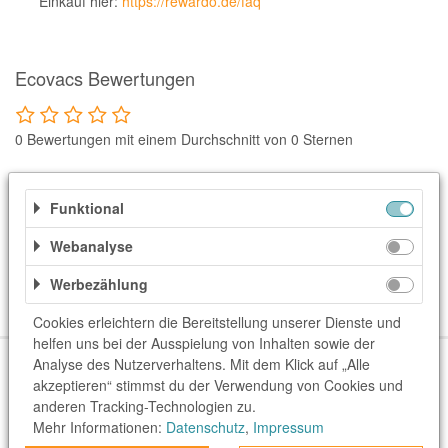
Einkauf hier:
https://rewardo.de/faq
Notino
Parfumdreams
apodiscounter
Ecovacs Bewertungen
OTTO Office
0 Bewertungen mit einem Durchschnitt von 0 Sternen
Udemy
HappyKeks
Deine Themen-Übersicht
Funktional
Pets Deli
Webanalyse
Weitere Informationen
SNIPES
Werbezählung
Click & Boat
Kategorien
Lidl
Cookies erleichtern die Bereitstellung unserer Dienste und
helfen uns bei der Ausspielung von Inhalten sowie der
BOGNER
Über uns
Unser Team
FAQ
blog.rewardo.de
Kontakt
Analyse des Nutzerverhaltens. Mit dem Klick auf „Alle
akzeptieren“ stimmst du der Verwendung von Cookies und
Shops
Sonderaktionen
Kategorien
Beste Gutscheine
XXXLutz
anderen Tracking-Technologien zu.
Neueste Gutscheine
Top Gutscheine
Exklusive Gutscheine
Mehr Informationen:
Datenschutz
,
Impressum
BADER
rewardo.ch
rewardo.at