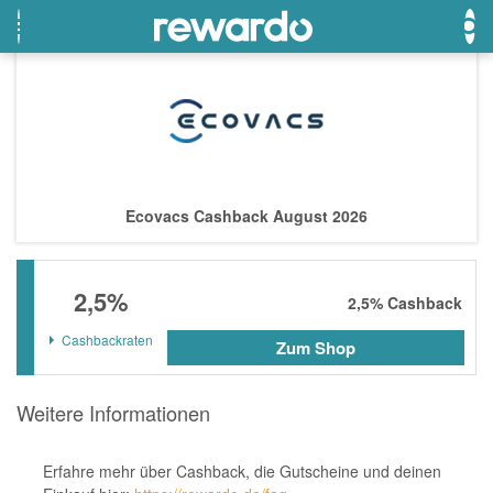
OTTO
Beste Gutscheine
Beste Angebote
Breuninger
Neueste Gutscheine
Neueste Angebote
Ecovacs Cashback August 2026
Lieferando
Top Gutscheine
Top Angebote
LASCANA
Exklusive Gutscheine
Exklusive Angebote
2,5%
eBay
Sonderaktionen
2,5%
Cashback
DOUGLAS Parfümerie
Cashbackraten
Zum Shop
Temu
Weitere Informationen
Fressnapf
adidas
Erfahre mehr über Cashback, die Gutscheine und deinen