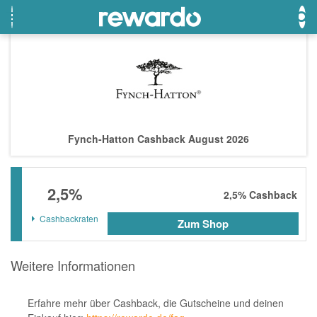
OTTO
Beste Gutscheine
Beste Angebote
Breuninger
Neueste Gutscheine
Neueste Angebote
Fynch-Hatton Cashback August 2026
Lieferando
Top Gutscheine
Top Angebote
LASCANA
Exklusive Gutscheine
Exklusive Angebote
2,5%
eBay
Sonderaktionen
2,5%
Cashback
DOUGLAS Parfümerie
Cashbackraten
Zum Shop
Temu
Weitere Informationen
Fressnapf
adidas
Erfahre mehr über Cashback, die Gutscheine und deinen