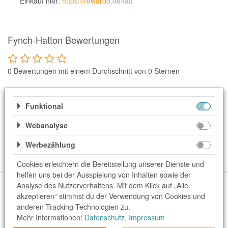
Einkauf hier:
https://rewardo.de/faq
Notino
Parfumdreams
apodiscounter
Fynch-Hatton Bewertungen
OTTO Office
0 Bewertungen mit einem Durchschnitt von 0 Sternen
Udemy
HappyKeks
Deine Themen-Übersicht
Funktional
Pets Deli
Webanalyse
Weitere Informationen
SNIPES
Werbezählung
Click & Boat
Kategorien
Lidl
Cookies erleichtern die Bereitstellung unserer Dienste und
helfen uns bei der Ausspielung von Inhalten sowie der
BOGNER
Über uns
Unser Team
FAQ
blog.rewardo.de
Kontakt
Analyse des Nutzerverhaltens. Mit dem Klick auf „Alle
akzeptieren“ stimmst du der Verwendung von Cookies und
Shops
Sonderaktionen
Kategorien
Beste Gutscheine
XXXLutz
anderen Tracking-Technologien zu.
Neueste Gutscheine
Top Gutscheine
Exklusive Gutscheine
Mehr Informationen:
Datenschutz
,
Impressum
BADER
rewardo.ch
rewardo.at