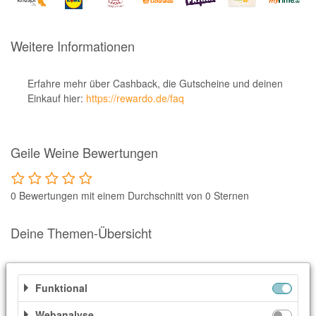
Notino
Parfumdreams
Weitere Informationen
apodiscounter
OTTO Office
Erfahre mehr über Cashback, die Gutscheine und deinen
Einkauf hier:
https://rewardo.de/faq
Udemy
HappyKeks
Geile Weine Bewertungen
Pets Deli
SNIPES
0 Bewertungen mit einem Durchschnitt von 0 Sternen
Click & Boat
Lidl
Deine Themen-Übersicht
BOGNER
Ähnliche Shops
XXXLutz
Funktional
Weitere Informationen
BADER
Webanalyse