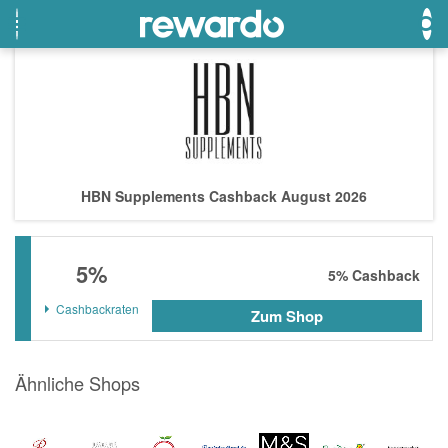
OTTO
Beste Gutscheine
Beste Angebote
Breuninger
Neueste Gutscheine
Neueste Angebote
HBN Supplements Cashback August 2026
Lieferando
Top Gutscheine
Top Angebote
LASCANA
Exklusive Gutscheine
Exklusive Angebote
5%
eBay
Sonderaktionen
5%
Cashback
DOUGLAS Parfümerie
Cashbackraten
Zum Shop
Temu
Ähnliche Shops
Fressnapf
adidas