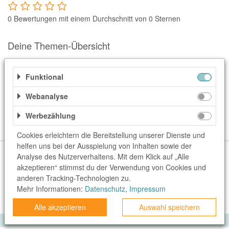
Notino
0 Bewertungen mit einem Durchschnitt von 0 Sternen
Parfumdreams
apodiscounter
Deine Themen-Übersicht
OTTO Office
Udemy
Weitere Informationen
Funktional
HappyKeks
Webanalyse
Kategorien
Pets Deli
Werbezählung
SNIPES
Cookies erleichtern die Bereitstellung unserer Dienste und
helfen uns bei der Ausspielung von Inhalten sowie der
Click & Boat
Über uns
Unser Team
FAQ
blog.rewardo.de
Kontakt
Analyse des Nutzerverhaltens. Mit dem Klick auf „Alle
Lidl
Shops
Sonderaktionen
Kategorien
Beste Gutscheine
akzeptieren“ stimmst du der Verwendung von Cookies und
anderen Tracking-Technologien zu.
Neueste Gutscheine
Top Gutscheine
Exklusive Gutscheine
BOGNER
Mehr Informationen:
Datenschutz
,
Impressum
rewardo.ch
rewardo.at
XXXLutz
Alle akzeptieren
Auswahl speichern
BADER
Privatsphäre
Impressum
Datenschutz
AGB