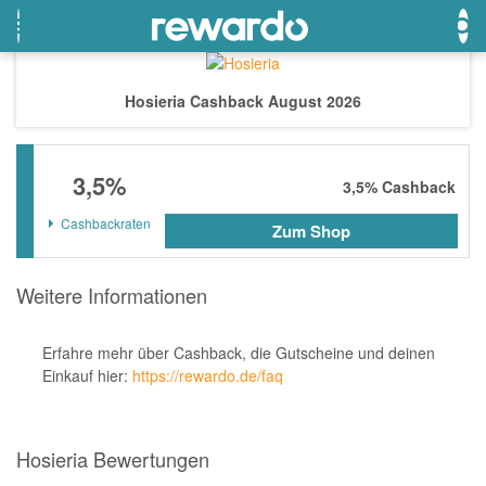
Hosieria Cashback August 2026
OTTO
Beste Gutscheine
Beste Angebote
3,5%
Breuninger
Neueste Gutscheine
Neueste Angebote
3,5%
Cashback
Lieferando
Top Gutscheine
Top Angebote
Cashbackraten
Zum Shop
LASCANA
Exklusive Gutscheine
Exklusive Angebote
Weitere Informationen
eBay
Sonderaktionen
DOUGLAS Parfümerie
Erfahre mehr über Cashback, die Gutscheine und deinen
Temu
Einkauf hier:
https://rewardo.de/faq
Fressnapf
adidas
Hosieria Bewertungen