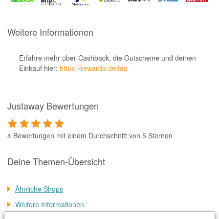
Notino
Parfumdreams
Weitere Informationen
apodiscounter
OTTO Office
Erfahre mehr über Cashback, die Gutscheine und deinen
Einkauf hier:
https://rewardo.de/faq
Udemy
HappyKeks
Justaway Bewertungen
Pets Deli
SNIPES
4 Bewertungen mit einem Durchschnitt von 5 Sternen
Click & Boat
Lidl
Deine Themen-Übersicht
BOGNER
Ähnliche Shops
XXXLutz
Weitere Informationen
BADER