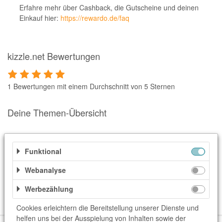
Notino
Erfahre mehr über Cashback, die Gutscheine und deinen
Einkauf hier:
https://rewardo.de/faq
Parfumdreams
apodiscounter
OTTO Office
kizzle.net Bewertungen
Udemy
1 Bewertungen mit einem Durchschnitt von 5 Sternen
HappyKeks
Pets Deli
Deine Themen-Übersicht
SNIPES
Ähnliche Shops
Click & Boat
Funktional
Weitere Informationen
Lidl
Webanalyse
BOGNER
Kategorien
Werbezählung
XXXLutz
Dating
Dienstleister
Liebe & Beziehung
Cookies erleichtern die Bereitstellung unserer Dienste und
BADER
helfen uns bei der Ausspielung von Inhalten sowie der