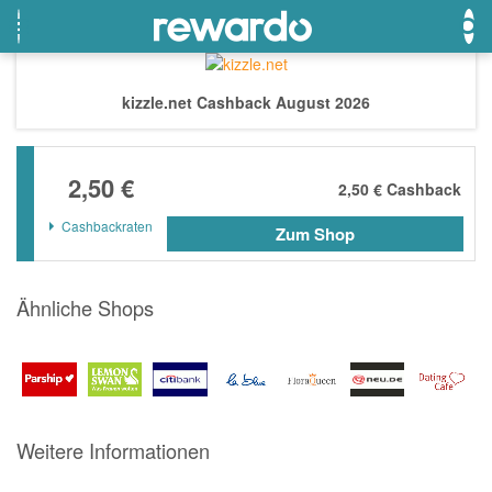
kizzle.net Cashback August 2026
OTTO
Beste Gutscheine
Beste Angebote
2,50 €
Breuninger
Neueste Gutscheine
Neueste Angebote
2,50 €
Cashback
Lieferando
Top Gutscheine
Top Angebote
Cashbackraten
Zum Shop
LASCANA
Exklusive Gutscheine
Exklusive Angebote
eBay
Sonderaktionen
Ähnliche Shops
DOUGLAS Parfümerie
Temu
Fressnapf
Weitere Informationen
adidas