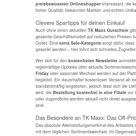
preisbewussten Onlineshopper
interessant, die 
hoher Qualität, bekannten Marken und echten Unika
Clevere Spartipps für deinen Einkauf
Auch ohne einen aktuellen
TK Maxx Gutschein
gib
gesamte Geschäftsmodell auf reduzierten Preisen basi
Outlet. Eine
extra Sale-Kategorie
sorgt dafür, dass 
gesenkt werden – hier lohnt sich schnelles Zugreifen,
Wer sich für den
kostenfreien Newsletter
anmeldet,
regelmäßige Updates über aktuelle Sortimentswech
Friday
oder saisonale Wechsel werden auf der Platt
begleitet. Ein dauerhafter kostenloser Versand ab ei
standardmäßig angeboten, jedoch lässt sich die Lie
wird, die
Bestellung kostenfrei in eine Filiale
vor O
oder Jugendliche werden aktuell nicht direkt ausgewi
sind.
Das Besondere an TK Maxx: Das Off-Pric
Das absolute Alleinstellungsmerkmal des Anbieters i
mit dem täglichen Sortimentswechsel. Im Gegensat