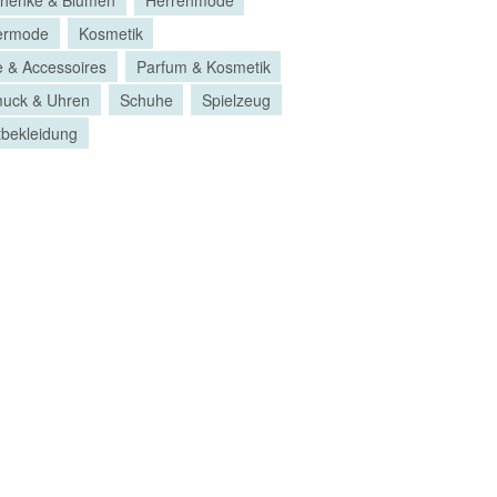
ermode
Kosmetik
 & Accessoires
Parfum & Kosmetik
uck & Uhren
Schuhe
Spielzeug
tbekleidung