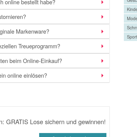
h online bestellt habe?
Kind
stornieren?
Mode
Schm
riginale Markenware?
Spor
eziellen Treueprogramm?
aten beim Online-Einkauf?
n online einlösen?
n: GRATIS Lose sichern und gewinnen!