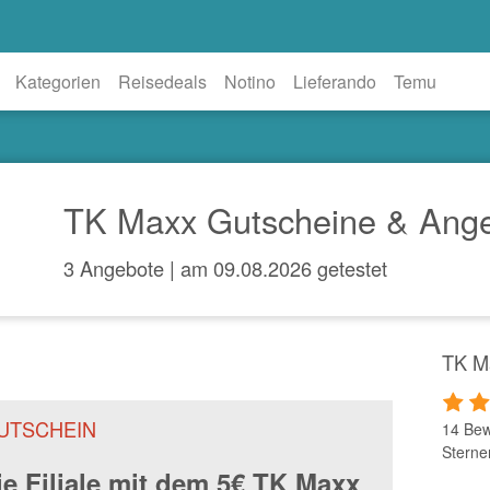
Kategorien
Reisedeals
Notino
Lieferando
Temu
TK Maxx Gutscheine & Ange
3 Angebote | am 09.08.2026 getestet
TK M
UTSCHEIN
14 Bew
Sterne
ie Filiale mit dem 5€ TK Maxx