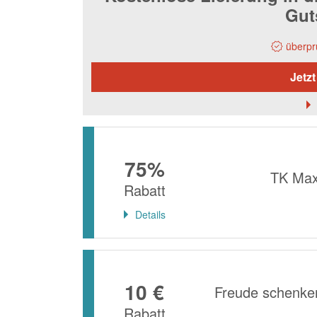
Gut
überpr
Jetzt
75%
TK Max
Rabatt
Details
10 €
Freude schenken
Rabatt