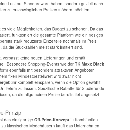
keine Lust auf Standardware haben, sondern gezielt nach
ten zu erschwinglichen Preisen stöbern möchten.
t es viele Möglichkeiten, das Budget zu schonen. Da das
ert, funktioniert die gesamte Plattform wie ein riesiges
bereits stark reduzierte Einzelteile nochmals im Preis
 da die Stückzahlen meist stark limitiert sind.
 verpasst keine neuen Lieferungen und erhält
sel. Besondere Shopping-Events wie der
TK Maxx
Black
form ebenfalls mit besonders attraktiven Angeboten
nem fixen Mindestbestellwert wird zwar nicht
fergebühr komplett einsparen, wenn die Option gewählt
rt liefern zu lassen. Spezifische Rabatte für Studierende
esen, da die allgemeinen Preise bereits tief angesetzt
e-Prinzip
st das einzigartige
Off-Price-Konzept
in Kombination
z zu klassischen Modehäusern kauft das Unternehmen