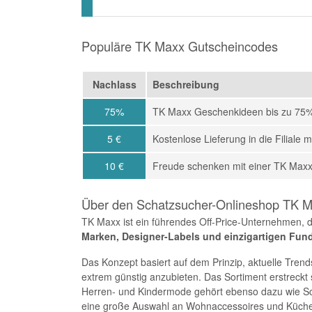
Populäre TK Maxx Gutscheincodes
Nachlass
Beschreibung
75%
TK Maxx Geschenkideen bis zu 75%
5 €
Kostenlose Lieferung in die Filiale
10 €
Freude schenken mit einer TK Maxx
Über den Schatzsucher-Onlineshop TK 
TK Maxx ist ein führendes Off-Price-Unternehmen, 
Marken, Designer-Labels und einzigartigen Fun
Das Konzept basiert auf dem Prinzip, aktuelle Tren
extrem günstig anzubieten. Das Sortiment erstreckt
Herren- und Kindermode gehört ebenso dazu wie Sc
eine große Auswahl an Wohnaccessoires und Küchenu