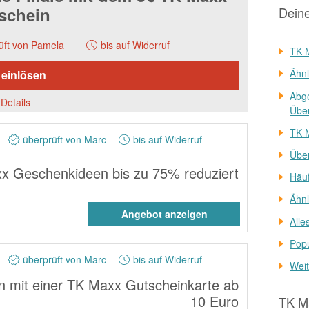
schein
Dein
üft von Pamela
bis auf Widerruf
TK M
Ähnl
 einlösen
Abg
Details
Über
TK M
überprüft von Marc
bis auf Widerruf
Übe
x Geschenkideen bis zu 75% reduziert
Häuf
Ähnl
Angebot anzeigen
Alle
Pop
überprüft von Marc
bis auf Widerruf
Weit
 mit einer TK Maxx Gutscheinkarte ab
10 Euro
TK M