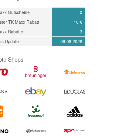
axx Gutscheine
0
ster TK Maxx Rabatt
10 €
axx Rabatte
3
tes Update
09.08.2026
bte Shops