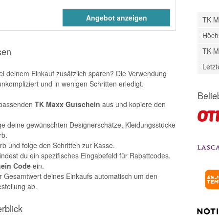
Angebot anzeigen
TK M
Höch
sen
TK M
Letz
bei deinem Einkauf zusätzlich sparen? Die Verwendung
nkompliziert und in wenigen Schritten erledigt.
Belie
 passenden
TK Maxx Gutschein
aus und kopiere den
e deine gewünschten Designerschätze, Kleidungsstücke
rb.
b und folge den Schritten zur Kasse.
ndest du ein spezifisches Eingabefeld für Rabattcodes.
ein Code
ein.
er Gesamtwert deines Einkaufs automatisch um den
stellung ab.
rblick