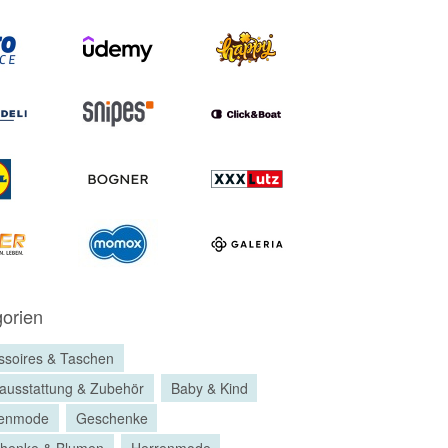
orien
ssoires & Taschen
ausstattung & Zubehör
Baby & Kind
enmode
Geschenke
henke & Blumen
Herrenmode