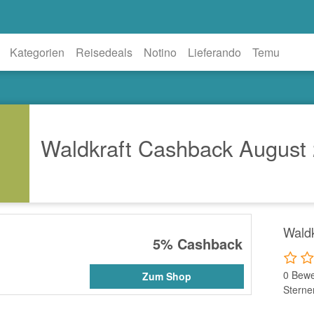
Kategorien
Reisedeals
Notino
Lieferando
Temu
Waldkraft Cashback August
Wald
5%
Cashback
0 Bewe
Zum Shop
Sterne