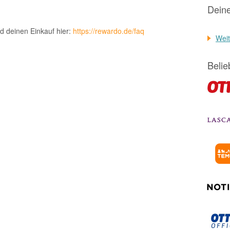
Dein
d deinen Einkauf hier:
https://rewardo.de/faq
Weit
Belie