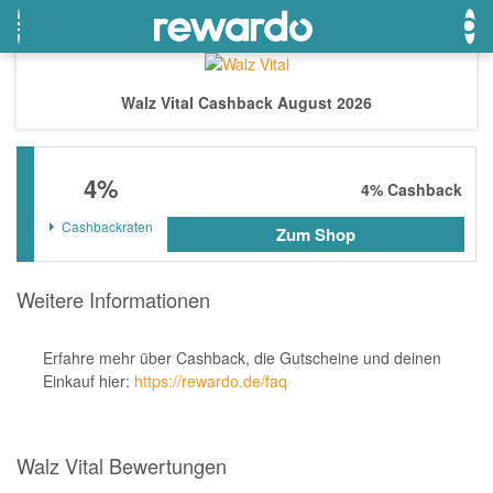
Walz Vital Cashback August 2026
OTTO
Beste Gutscheine
Beste Angebote
4%
Breuninger
Neueste Gutscheine
Neueste Angebote
4%
Cashback
Lieferando
Top Gutscheine
Top Angebote
Cashbackraten
Zum Shop
LASCANA
Exklusive Gutscheine
Exklusive Angebote
Weitere Informationen
eBay
Sonderaktionen
DOUGLAS Parfümerie
Erfahre mehr über Cashback, die Gutscheine und deinen
Temu
Einkauf hier:
https://rewardo.de/faq
Fressnapf
adidas
Walz Vital Bewertungen