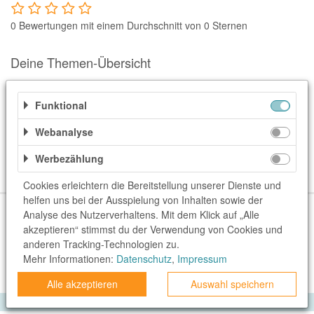
Notino
0 Bewertungen mit einem Durchschnitt von 0 Sternen
Parfumdreams
apodiscounter
Deine Themen-Übersicht
OTTO Office
Udemy
Weitere Informationen
Funktional
HappyKeks
Webanalyse
Kategorien
Pets Deli
Werbezählung
SNIPES
Cookies erleichtern die Bereitstellung unserer Dienste und
helfen uns bei der Ausspielung von Inhalten sowie der
Click & Boat
Über uns
Unser Team
FAQ
blog.rewardo.de
Kontakt
Analyse des Nutzerverhaltens. Mit dem Klick auf „Alle
Lidl
Shops
Sonderaktionen
Kategorien
Beste Gutscheine
akzeptieren“ stimmst du der Verwendung von Cookies und
anderen Tracking-Technologien zu.
Neueste Gutscheine
Top Gutscheine
Exklusive Gutscheine
BOGNER
Mehr Informationen:
Datenschutz
,
Impressum
rewardo.ch
rewardo.at
XXXLutz
Alle akzeptieren
Auswahl speichern
BADER
Privatsphäre
Impressum
Datenschutz
AGB