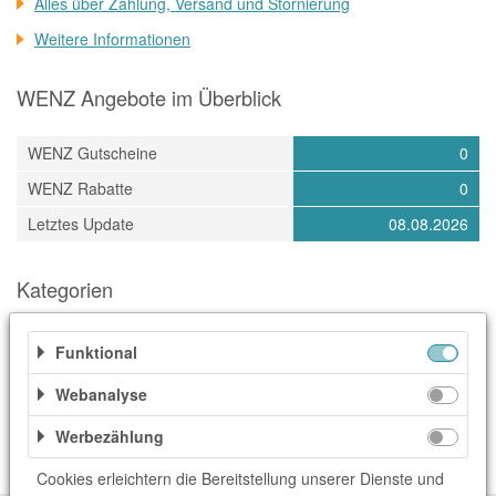
Alles über Zahlung, Versand und Stornierung
Weitere Informationen
WENZ Angebote im Überblick
WENZ Gutscheine
0
WENZ Rabatte
0
Letztes Update
08.08.2026
Kategorien
Accessoires & Taschen
Damenmode
Geschenke
Funktional
Geschenke & Blumen
Haus & Garten
Herrenmode
Webanalyse
Kindermode
Kosmetik
Mode & Accessoires
Parfum & Kosmetik
Schmuck & Uhren
Werbezählung
Schönes Wohnen
Schuhe
Sportbekleidung
Cookies erleichtern die Bereitstellung unserer Dienste und