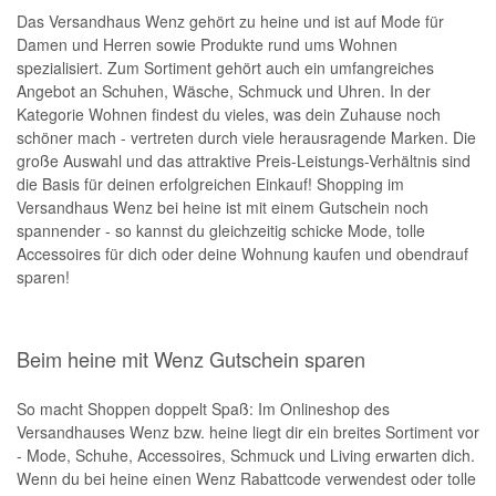
momox
Das Versandhaus Wenz gehört zu heine und ist auf Mode für
Damen und Herren sowie Produkte rund ums Wohnen
GALERIA
spezialisiert. Zum Sortiment gehört auch ein umfangreiches
Angebot an Schuhen, Wäsche, Schmuck und Uhren. In der
vidaXL
Kategorie Wohnen findest du vieles, was dein Zuhause noch
bonprix
schöner mach - vertreten durch viele herausragende Marken. Die
große Auswahl und das attraktive Preis-Leistungs-Verhältnis sind
CHECK24
die Basis für deinen erfolgreichen Einkauf! Shopping im
Versandhaus Wenz bei heine ist mit einem Gutschein noch
LiveFresh
spannender - so kannst du gleichzeitig schicke Mode, tolle
tink
Accessoires für dich oder deine Wohnung kaufen und obendrauf
sparen!
heine
Ankerkraut
Beim heine mit Wenz Gutschein sparen
ABOUT YOU
So macht Shoppen doppelt Spaß: Im Onlineshop des
Alle Shops anzeigen
Versandhauses Wenz bzw. heine liegt dir ein breites Sortiment vor
- Mode, Schuhe, Accessoires, Schmuck und Living erwarten dich.
Wenn du bei heine einen Wenz Rabattcode verwendest oder tolle