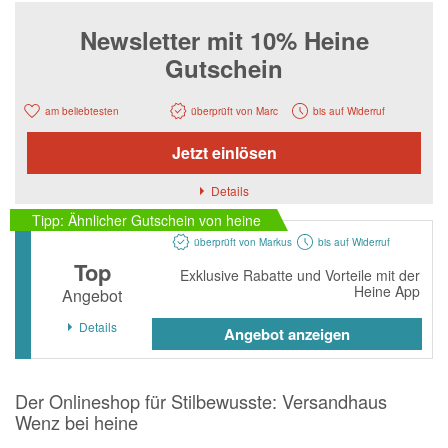
Notino
Newsletter mit 10% Heine
Parfumdreams
Gutschein
apodiscounter
OTTO Office
am beliebtesten
überprüft von Marc
bis auf Widerruf
Udemy
Jetzt einlösen
HappyKeks
Details
Pets Deli
Tipp: Ähnlicher Gutschein von heine
überprüft von Markus
bis auf Widerruf
SNIPES
Top
Exklusive Rabatte und Vorteile mit der
Click & Boat
Heine App
Angebot
Lidl
Details
Angebot anzeigen
BOGNER
XXXLutz
Der Onlineshop für Stilbewusste: Versandhaus
Wenz bei heine
BADER