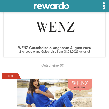
OTTO
Beste Gutscheine
Beste Angebote
Breuninger
Neueste Gutscheine
Neueste Angebote
WENZ Gutscheine & Angebote August 2026
Lieferando
Top Gutscheine
Top Angebote
2 Angebote und Gutscheine | am 08.08.2026 getestet
LASCANA
Exklusive Gutscheine
Exklusive Angebote
Gutscheine (0)
eBay
Sonderaktionen
DOUGLAS Parfümerie
TOP
Temu
Fressnapf
adidas