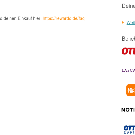
Dein
d deinen Einkauf hier:
https://rewardo.de/faq
Weit
Belie