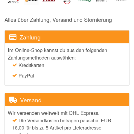
Notino
Parfumdreams
Alles über Zahlung, Versand und Stornierung
apodiscounter
OTTO Office
Zahlung
Udemy
Im Online-Shop kannst du aus den folgenden
HappyKeks
Zahlungsmethoden auswählen:
Pets Deli
Kreditkarten
SNIPES
PayPal
Click & Boat
Lidl
Versand
BOGNER
Wir versenden weltweit mit DHL Express.
XXXLutz
Die Versandkosten betragen pauschal EUR
18,00 für bis zu 5 Artikel pro Lieferadresse
BADER