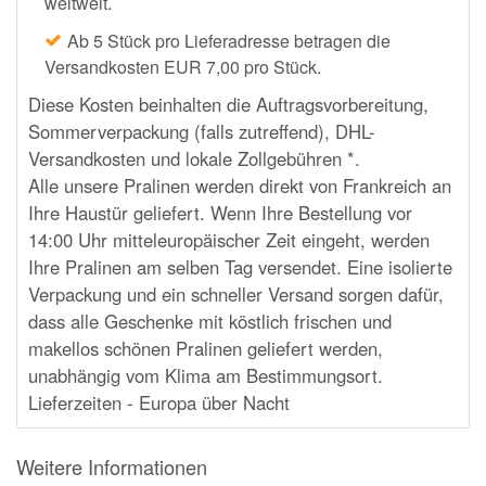
weltweit.
momox
Ab 5 Stück pro Lieferadresse betragen die
GALERIA
Versandkosten EUR 7,00 pro Stück.
vidaXL
Diese Kosten beinhalten die Auftragsvorbereitung,
Sommerverpackung (falls zutreffend), DHL-
bonprix
Versandkosten und lokale Zollgebühren *.
CHECK24
Alle unsere Pralinen werden direkt von Frankreich an
LiveFresh
Ihre Haustür geliefert. Wenn Ihre Bestellung vor
14:00 Uhr mitteleuropäischer Zeit eingeht, werden
tink
Ihre Pralinen am selben Tag versendet. Eine isolierte
heine
Verpackung und ein schneller Versand sorgen dafür,
dass alle Geschenke mit köstlich frischen und
Ankerkraut
makellos schönen Pralinen geliefert werden,
ABOUT YOU
unabhängig vom Klima am Bestimmungsort.
Lieferzeiten - Europa über Nacht
Alle Shops anzeigen
Weitere Informationen