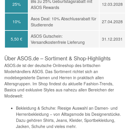
Bis zu 25% Geburtstagsrabatt mit
25%
12.03.2028
ASOS Rewards
Asos Deal: 10% Abschlussrabatt für
10%
27.04.2028
Studierende
ASOS Gutschein:
5,50 €
31.12.2031
Versandkostenfreie Lieferung
Über ASOS.de – Sortiment & Shop-Highlights
ASOS.de ist der deutsche Onlineshop des britischen
Modehändlers ASOS. Das Sortiment richtet sich an
modebegeisterte Damen und Herren in praktisch allen
Altersgruppen. Im Shop findest du aktuelle Fashion-Trends,
Basics und exklusive Styles aus nahezu allen Bereichen der
Modewelt:
Bekleidung & Schuhe: Riesige Auswahl an Damen- und
Herrenbekleidung – von Alltagsmode bis Designerstücke.
Dazu gehören Shirts, Jeans, Kleider, Sportbekleidung,
Jacken, Schuhe und vieles mehr.