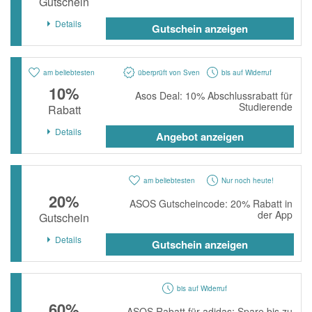
Gutschein
momox
Details
Gutschein anzeigen
GALERIA
vidaXL
am beliebtesten
überprüft von Sven
bis auf Widerruf
bonprix
10%
Asos Deal: 10% Abschlussrabatt für
Studierende
Rabatt
CHECK24
Details
LiveFresh
Angebot anzeigen
tink
am beliebtesten
Nur noch heute!
heine
20%
ASOS Gutscheincode: 20% Rabatt in
Ankerkraut
der App
Gutschein
ABOUT YOU
Details
Gutschein anzeigen
Alle Shops anzeigen
bis auf Widerruf
60%
ASOS Rabatt für adidas: Spare bis zu