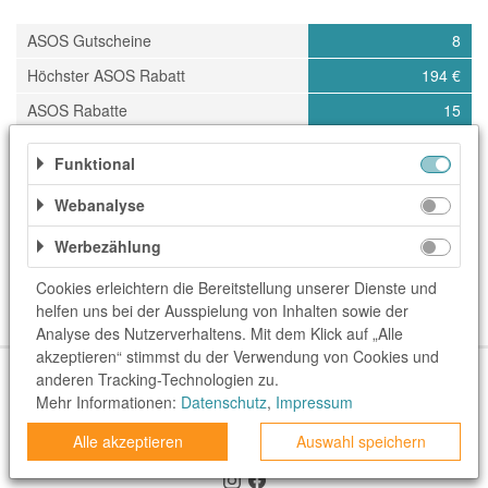
ASOS Gutscheine
8
Höchster ASOS Rabatt
194 €
ASOS Rabatte
15
Letztes Update
08.08.2026
Funktional
Webanalyse
Kategorien
Werbezählung
Accessoires & Taschen
Damenmode
Geschenke
Cookies erleichtern die Bereitstellung unserer Dienste und
Geschenke & Blumen
Mode & Accessoires
helfen uns bei der Ausspielung von Inhalten sowie der
Schmuck & Uhren
Schuhe
Sportbekleidung
Analyse des Nutzerverhaltens. Mit dem Klick auf „Alle
akzeptieren“ stimmst du der Verwendung von Cookies und
Über uns
Unser Team
FAQ
blog.rewardo.de
Kontakt
anderen Tracking-Technologien zu.
Shops
Mehr Informationen:
Sonderaktionen
Datenschutz
Kategorien
,
Impressum
Beste Gutscheine
Neueste Gutscheine
Top Gutscheine
Exklusive Gutscheine
Alle akzeptieren
Auswahl speichern
rewardo.ch
rewardo.at