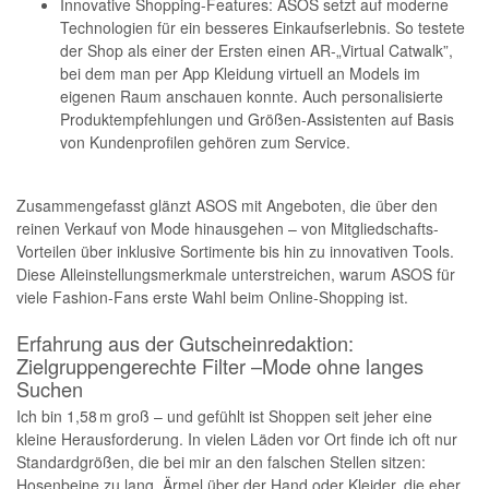
Innovative Shopping-Features: ASOS setzt auf moderne
Technologien für ein besseres Einkaufserlebnis. So testete
der Shop als einer der Ersten einen AR-„Virtual Catwalk”,
bei dem man per App Kleidung virtuell an Models im
eigenen Raum anschauen konnte. Auch personalisierte
Produktempfehlungen und Größen-Assistenten auf Basis
von Kundenprofilen gehören zum Service.
Zusammengefasst glänzt ASOS mit Angeboten, die über den
reinen Verkauf von Mode hinausgehen – von Mitgliedschafts-
Vorteilen über inklusive Sortimente bis hin zu innovativen Tools.
Diese Alleinstellungsmerkmale unterstreichen, warum ASOS für
viele Fashion-Fans erste Wahl beim Online-Shopping ist.
Erfahrung aus der Gutscheinredaktion:
Zielgruppengerechte Filter –Mode ohne langes
Suchen
Ich bin 1,58 m groß – und gefühlt ist Shoppen seit jeher eine
kleine Herausforderung. In vielen Läden vor Ort finde ich oft nur
Standardgrößen, die bei mir an den falschen Stellen sitzen:
Hosenbeine zu lang, Ärmel über der Hand oder Kleider, die eher