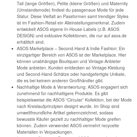
Tall (lange Größen), Petite (kleine Größen) und Maternity
(Umstandsmode) findest du passgenaue Mode für jede
Statur. Diese Vielfalt an Passformen samt trendiger Styles
ist im Fashion-Retail ein Alleinstellungsmerkmal. Zudem
entwickelt ASOS eigene In-House-Labels (z.B. ASOS
DESIGN) und exklusive Kollektionen, die nur auf asos.de
erhältlich sind.
ASOS Marketplace – Second-Hand & Indie Fashion: Ein
einzigartiger Bereich von ASOS ist der Marketplace. Hier
können unabhängige Boutiquen und Vintage-Anbieter
Mode anbieten. Kunden entdecken so Vintage-Kleidung
und Second-Hand-Schätze oder handgefertigte Unikate,
die es bei keinem anderen Großhändler gibt.
Nachhaltige Mode & Verantwortung: ASOS engagiert sich
zunehmend für nachhaltigere Produkte. Es gibt
beispielsweise die ASOS “Circular” Kollektion, bei der Mode
nach Kreislaufprinzipien designt wurde. Im Shop sind
umweltfreundliche Artikel gekennzeichnet, sodass
bewusste Käufer gezielt zu nachhaltiger Mode greifen
können. Zudem verwendet ASOS vermehrt recycelte
Materialien in Verpackungen.