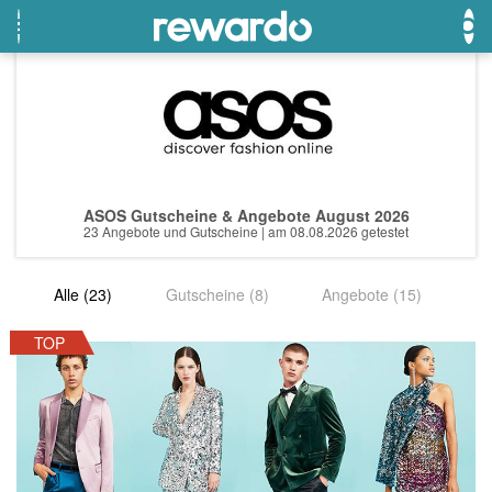
OTTO
Beste Gutscheine
Beste Angebote
Breuninger
Neueste Gutscheine
Neueste Angebote
ASOS Gutscheine & Angebote August 2026
Lieferando
Top Gutscheine
Top Angebote
23 Angebote und Gutscheine | am 08.08.2026 getestet
LASCANA
Exklusive Gutscheine
Exklusive Angebote
Alle (23)
Gutscheine (8)
Angebote (15)
eBay
Sonderaktionen
DOUGLAS Parfümerie
TOP
Temu
Fressnapf
adidas