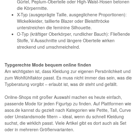
Gürtel, Peplum-Oberteile oder High-Waist-Hosen betonen
die Körpermitte.
X-Typ (ausgeprägte Taille, ausgeglichene Proportionen):
Wickelkleider, taillierte Blazer oder Bleistiftröcke
unterstreichen die feminine Silhouette.
O-Typ (kräftiger Oberkörper, rundlicher Bauch): Fließende
Stoffe, V-Ausschnitte und längere Oberteile wirken
streckend und umschmeichelnd.
Typgerechte Mode bequem online finden
Am wichtigsten ist, dass Kleidung zur eigenen Persönlichkeit und
zum Wohlfühlfaktor passt. Es muss nicht immer das sein, was die
Typberatung vorgibt – erlaubt ist, was dir steht und gefällt.
Online-Shops mit großer Auswahl machen es heute einfach,
passende Mode für jeden Figurtyp zu finden. Auf Plattformen wie
asos.de kannst du gezielt nach Kategorien wie Petite, Tall, Curve
oder Umstandsmode filtern – ideal, wenn du schnell Kleidung
suchst, die wirklich passt. Viele Artikel gibt es dort auch als Set
oder in mehreren Größenvarianten.