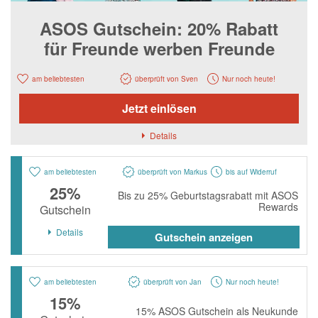
Notino
ASOS Gutschein: 20% Rabatt
Parfumdreams
für Freunde werben Freunde
apodiscounter
OTTO Office
am beliebtesten
überprüft von Sven
Nur noch heute!
Udemy
Jetzt einlösen
HappyKeks
Details
Pets Deli
am beliebtesten
überprüft von Markus
bis auf Widerruf
SNIPES
25%
Bis zu 25% Geburtstagsrabatt mit ASOS
Click & Boat
Rewards
Gutschein
Lidl
Details
Gutschein anzeigen
BOGNER
XXXLutz
am beliebtesten
überprüft von Jan
Nur noch heute!
15%
BADER
15% ASOS Gutschein als Neukunde