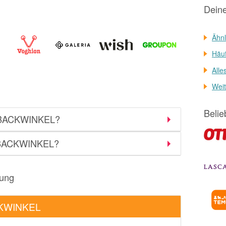
Dein
Ähnl
Häuf
Alle
Weit
Belie
et BACKWINKEL?
i BACKWINKEL?
rung
ACKWINKEL