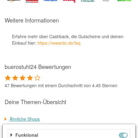
Notino
Parfumdreams
Weitere Informationen
apodiscounter
OTTO Office
Erfahre mehr über Cashback, die Gutscheine und deinen
Einkauf hier:
https://rewardo.de/faq
Udemy
HappyKeks
buerostuhl24 Bewertungen
Pets Deli
SNIPES
47 Bewertungen mit einem Durchschnitt von 4.45 Sternen
Click & Boat
Lidl
Deine Themen-Übersicht
BOGNER
Ähnliche Shops
XXXLutz
Weitere Informationen
BADER
Funktional