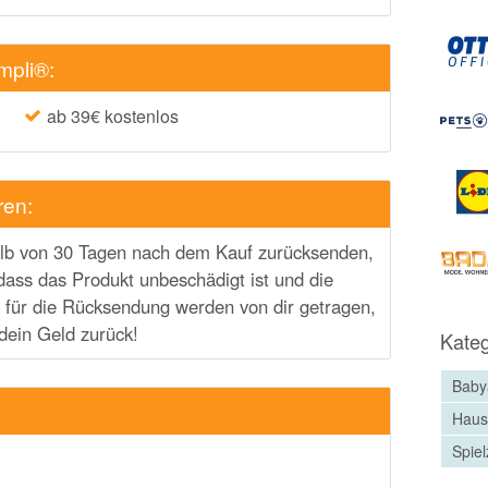
mpli®:
ab 39€ kostenlos
ren:
halb von 30 Tagen nach dem Kauf zurücksenden,
er, dass das Produkt unbeschädigt ist und die
 für die Rücksendung werden von dir getragen,
dein Geld zurück!
Kateg
Baby
Haus
Spie