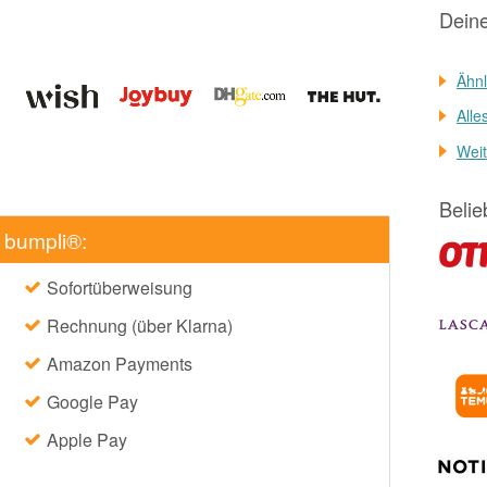
Dein
Ähnl
Alle
Weit
Belie
 bumpli®:
Sofortüberweisung
Rechnung (über Klarna)
Amazon Payments
Google Pay
Apple Pay