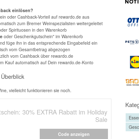
hback einlösen?
in oder Cashback-Vorteil auf rewardo.de aus
omatisch zum Bremer Weinspezialisten weitergeleitet
er Spirituosen in den Warenkorb
de
oder Geschenkgutschein" im Warenkorb
nd füge ihn in das entsprechende Eingabefeld ein
tisch vom Gesamtbetrag abgezogen
sätzlich vom Cashback über rewardo.de
chem Kauf automatisch auf Dein rewardo.de-Konto
 Überblick
e, vielleicht funktionieren sie noch.
Kateg
tschein: 30% EXTRA Rabatt im Holiday
Esse
Sale
Gesc
Code anzeigen