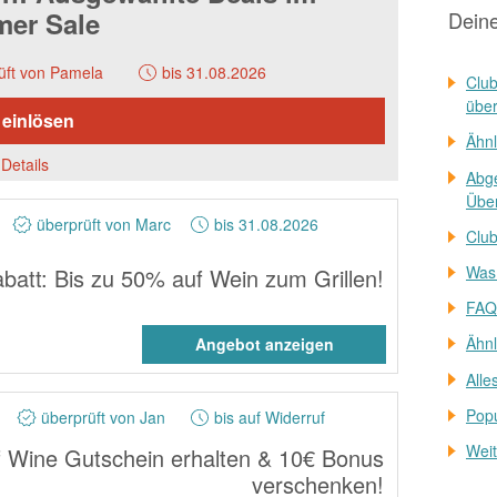
er Sale
Dein
üft von Pamela
bis 31.08.2026
Clu
übe
 einlösen
Ähnl
Details
Abge
Über
überprüft von Marc
bis 31.08.2026
Club
Was 
batt: Bis zu 50% auf Wein zum Grillen!
FAQs
Ähnl
Angebot anzeigen
Alle
Popu
überprüft von Jan
bis auf Widerruf
Weit
f Wine Gutschein erhalten & 10€ Bonus
verschenken!