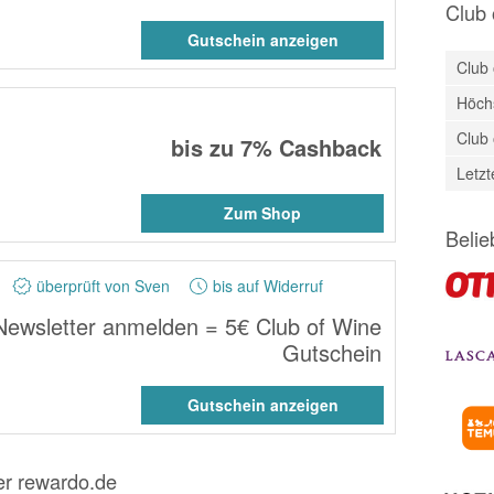
Club 
Gutschein anzeigen
Club
Höchs
Club 
bis zu
7%
Cashback
Letz
Zum Shop
Belie
überprüft von Sven
bis auf Widerruf
Newsletter anmelden = 5€ Club of Wine
Gutschein
Gutschein anzeigen
er rewardo.de