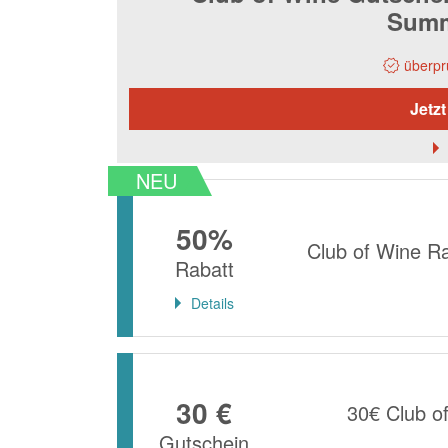
Summ
überpr
Jetzt
NEU
50%
Club of Wine Ra
Rabatt
Details
30 €
30€ Club o
Gutschein