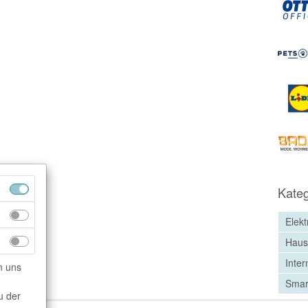
Kateg
Elekt
Haus
Inter
n uns
Smar
u der