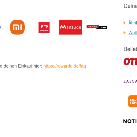
Dein
Ähnl
Weit
Belie
d deinen Einkauf hier:
https://rewardo.de/faq