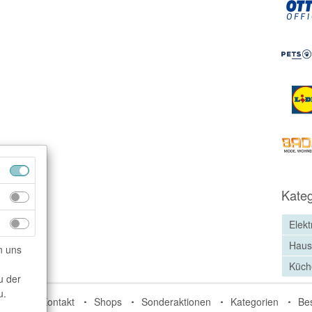
Kateg
Elekt
Haus
n uns
Küch
u der
u.
do.de
Kontakt
Shops
Sonderaktionen
Kategorien
Be