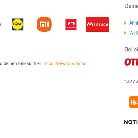
Dein
Ähnl
Weit
Belie
d deinen Einkauf hier:
https://rewardo.de/faq