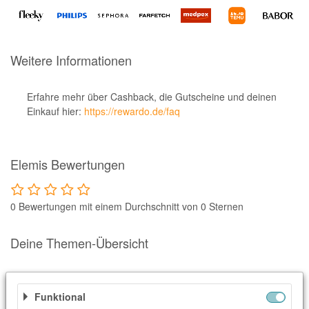
Notino
Parfumdreams
apodiscounter
Weitere Informationen
OTTO Office
Erfahre mehr über Cashback, die Gutscheine und deinen
Udemy
Einkauf hier:
https://rewardo.de/faq
HappyKeks
Pets Deli
Elemis Bewertungen
SNIPES
Click & Boat
0 Bewertungen mit einem Durchschnitt von 0 Sternen
Lidl
Deine Themen-Übersicht
BOGNER
XXXLutz
Ähnliche Shops
BADER
Funktional
Weitere Informationen