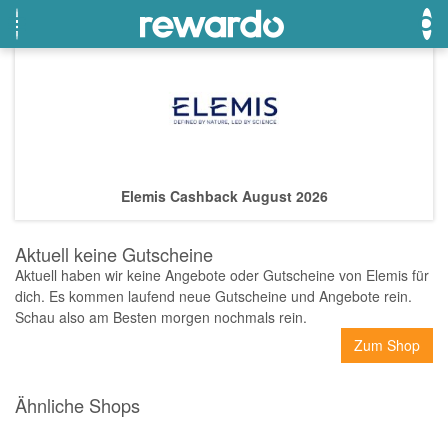
OTTO
Beste Gutscheine
Beste Angebote
Breuninger
Neueste Gutscheine
Neueste Angebote
Elemis Cashback August 2026
Lieferando
Top Gutscheine
Top Angebote
LASCANA
Exklusive Gutscheine
Exklusive Angebote
Aktuell keine Gutscheine
eBay
Sonderaktionen
Aktuell haben wir keine Angebote oder Gutscheine von Elemis für
dich. Es kommen laufend neue Gutscheine und Angebote rein.
DOUGLAS Parfümerie
Schau also am Besten morgen nochmals rein.
Temu
Zum Shop
Fressnapf
Ähnliche Shops
adidas