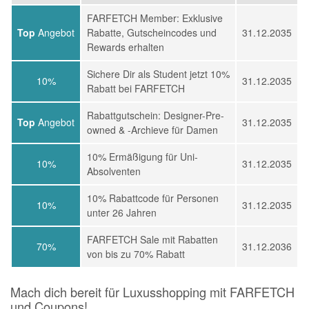
FARFETCH Member: Exklusive
Top
Angebot
Rabatte, Gutscheincodes und
31.12.2035
Rewards erhalten
Sichere Dir als Student jetzt 10%
10%
31.12.2035
Rabatt bei FARFETCH
Rabattgutschein: Designer-Pre-
Top
Angebot
31.12.2035
owned & -Archieve für Damen
10% Ermäßigung für Uni-
10%
31.12.2035
Absolventen
10% Rabattcode für Personen
10%
31.12.2035
unter 26 Jahren
FARFETCH Sale mit Rabatten
70%
31.12.2036
von bis zu 70% Rabatt
Mach dich bereit für Luxusshopping mit FARFETCH
und Coupons!