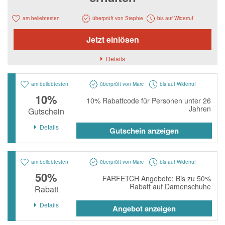
Notino
Parfumdreams
am beliebtesten
überprüft von Stephie
bis auf Widerruf
apodiscounter
Jetzt einlösen
OTTO Office
Details
Udemy
am beliebtesten
überprüft von Marc
bis auf Widerruf
HappyKeks
10%
10% Rabattcode für Personen unter 26
Pets Deli
Jahren
Gutschein
SNIPES
Details
Gutschein anzeigen
Click & Boat
Lidl
am beliebtesten
überprüft von Marc
bis auf Widerruf
50%
FARFETCH Angebote: Bis zu 50%
BOGNER
Rabatt auf Damenschuhe
Rabatt
XXXLutz
Details
Angebot anzeigen
BADER