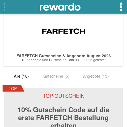
OTTO
Beste Gutscheine
Beste Angebote
Breuninger
Neueste Gutscheine
Neueste Angebote
FARFETCH Gutscheine & Angebote August 2026
Lieferando
Top Gutscheine
Top Angebote
18 Angebote und Gutscheine | am 08.08.2026 getestet
LASCANA
Exklusive Gutscheine
Exklusive Angebote
Alle (18)
Gutscheine (5)
Angebote (13)
eBay
Sonderaktionen
DOUGLAS Parfümerie
TOP
TOP-GUTSCHEIN
Temu
10% Gutschein Code auf die
Fressnapf
erste FARFETCH Bestellung
adidas
erhalten