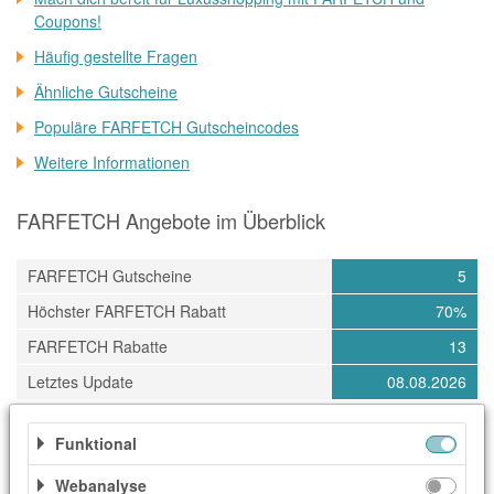
Coupons!
Häufig gestellte Fragen
Ähnliche Gutscheine
Populäre FARFETCH Gutscheincodes
Weitere Informationen
FARFETCH Angebote im Überblick
FARFETCH Gutscheine
5
Höchster FARFETCH Rabatt
70%
FARFETCH Rabatte
13
Letztes Update
08.08.2026
Funktional
Kategorien
Webanalyse
Accessoires & Taschen
Damenmode
Herrenmode