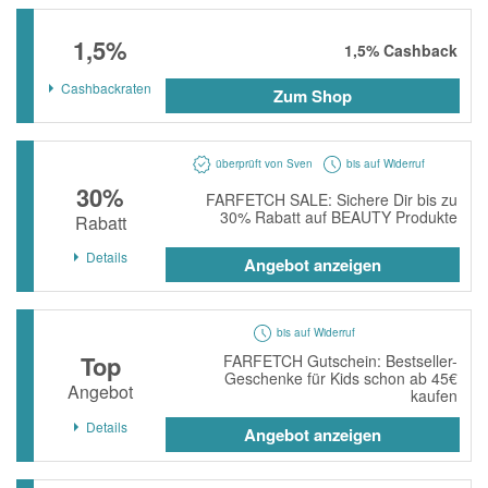
momox
1,5%
1,5%
Cashback
GALERIA
Cashbackraten
vidaXL
Zum Shop
bonprix
überprüft von Sven
bis auf Widerruf
CHECK24
30%
FARFETCH SALE: Sichere Dir bis zu
LiveFresh
30% Rabatt auf BEAUTY Produkte
Rabatt
tink
Details
Angebot anzeigen
heine
Ankerkraut
bis auf Widerruf
Top
FARFETCH Gutschein: Bestseller-
ABOUT YOU
Geschenke für Kids schon ab 45€
Angebot
kaufen
Alle Shops anzeigen
Details
Angebot anzeigen