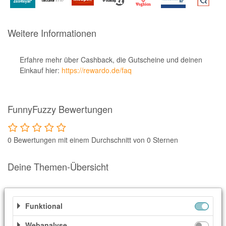
Notino
Parfumdreams
Weitere Informationen
apodiscounter
OTTO Office
Erfahre mehr über Cashback, die Gutscheine und deinen
Einkauf hier:
https://rewardo.de/faq
Udemy
HappyKeks
FunnyFuzzy Bewertungen
Pets Deli
SNIPES
0 Bewertungen mit einem Durchschnitt von 0 Sternen
Click & Boat
Lidl
Deine Themen-Übersicht
BOGNER
Ähnliche Shops
XXXLutz
Funktional
Weitere Informationen
BADER
Webanalyse