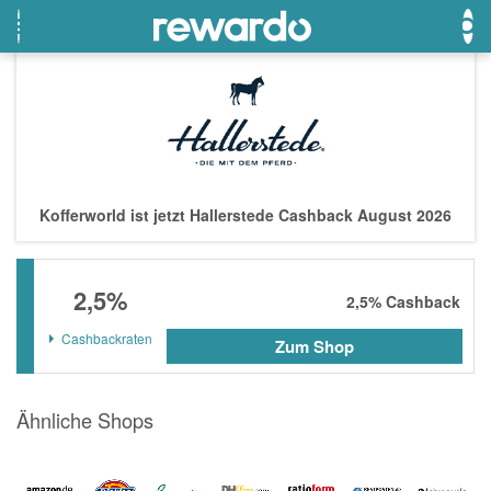
OTTO
Beste Gutscheine
Beste Angebote
Breuninger
Neueste Gutscheine
Neueste Angebote
Kofferworld ist jetzt Hallerstede Cashback August 2026
Lieferando
Top Gutscheine
Top Angebote
LASCANA
Exklusive Gutscheine
Exklusive Angebote
2,5%
eBay
Sonderaktionen
2,5%
Cashback
DOUGLAS Parfümerie
Cashbackraten
Zum Shop
Temu
Ähnliche Shops
Fressnapf
adidas