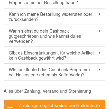
Fragen zu meiner Bestellung habe?
momox
GALERIA
Kann ich meine Bestellung widerrufen oder
zurücksenden?
vidaXL
bonprix
Wann siehst du dein Cashback
gutgeschrieben und wie kannst du es
CHECK24
verwenden?
LiveFresh
Gibt es Einschränkungen, für welche Artikel
tink
kein Cashback gewährt wird?
heine
Wie funktioniert das Cashback-Programm
Ankerkraut
bei Hallerstede (ehemals Kofferworld)?
ABOUT YOU
Alles über Zahlung, Versand und Stornierung
Alle Shops anzeigen
Zahlungsmöglichkeiten bei Hallerstede