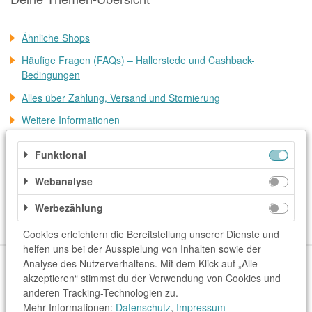
Ähnliche Shops
Häufige Fragen (FAQs) – Hallerstede und Cashback-
Bedingungen
Alles über Zahlung, Versand und Stornierung
Weitere Informationen
Kategorien
Funktional
Webanalyse
Accessoires & Taschen
Bürozubehör
Büro & Arbeit
Dienstleister
Koffer & Reisebedarf
Mode & Accessoires
Werbezählung
Reise & Urlaub
Strom & Gas
Cookies erleichtern die Bereitstellung unserer Dienste und
helfen uns bei der Ausspielung von Inhalten sowie der
Über uns
Unser Team
FAQ
blog.rewardo.de
Kontakt
Analyse des Nutzerverhaltens. Mit dem Klick auf „Alle
akzeptieren“ stimmst du der Verwendung von Cookies und
Shops
Sonderaktionen
Kategorien
Beste Gutscheine
anderen Tracking-Technologien zu.
Neueste Gutscheine
Top Gutscheine
Exklusive Gutscheine
Mehr Informationen:
Datenschutz
,
Impressum