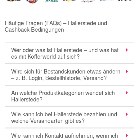
Notino
Parfumdreams
Häufige Fragen (FAQs) – Hallerstede und
apodiscounter
Cashback-Bedingungen
OTTO Office
Udemy
Wer oder was ist Hallerstede – und was hat
es mit Kofferworld auf sich?
HappyKeks
Pets Deli
Wird sich für Bestandskunden etwas ändern
– z. B. Login, Bestellhistorie, Versand?
SNIPES
Click & Boat
An welche Produktkategorien wendet sich
Hallerstede?
Lidl
BOGNER
Wie kann ich bei Hallerstede bezahlen und
welche Versandarten gibt es?
XXXLutz
BADER
Wie kann ich Kontakt aufnehmen, wenn ich