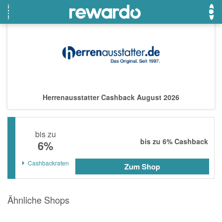
OTTO
Beste Gutscheine
Beste Angebote
Breuninger
Neueste Gutscheine
Neueste Angebote
Herrenausstatter Cashback August 2026
Lieferando
Top Gutscheine
Top Angebote
LASCANA
Exklusive Gutscheine
Exklusive Angebote
bis zu
eBay
Sonderaktionen
bis zu
6%
Cashback
6%
DOUGLAS Parfümerie
Cashbackraten
Zum Shop
Temu
Fressnapf
Ähnliche Shops
adidas