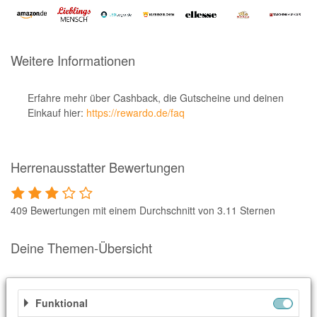
Notino
Parfumdreams
apodiscounter
Weitere Informationen
OTTO Office
Erfahre mehr über Cashback, die Gutscheine und deinen
Udemy
Einkauf hier:
https://rewardo.de/faq
HappyKeks
Pets Deli
Herrenausstatter Bewertungen
SNIPES
Click & Boat
409 Bewertungen mit einem Durchschnitt von 3.11 Sternen
Lidl
Deine Themen-Übersicht
BOGNER
XXXLutz
Ähnliche Shops
BADER
Funktional
Weitere Informationen