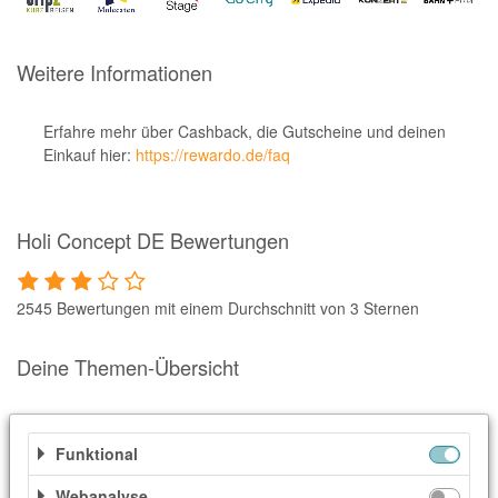
Notino
Parfumdreams
Weitere Informationen
apodiscounter
OTTO Office
Erfahre mehr über Cashback, die Gutscheine und deinen
Einkauf hier:
https://rewardo.de/faq
Udemy
HappyKeks
Holi Concept DE Bewertungen
Pets Deli
SNIPES
2545 Bewertungen mit einem Durchschnitt von 3 Sternen
Click & Boat
Lidl
Deine Themen-Übersicht
BOGNER
Ähnliche Shops
XXXLutz
Funktional
Weitere Informationen
BADER
Webanalyse