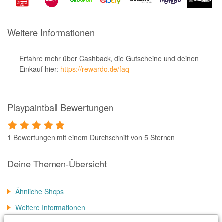
Notino
Parfumdreams
Weitere Informationen
apodiscounter
OTTO Office
Erfahre mehr über Cashback, die Gutscheine und deinen
Einkauf hier:
https://rewardo.de/faq
Udemy
HappyKeks
Playpaintball Bewertungen
Pets Deli
SNIPES
1 Bewertungen mit einem Durchschnitt von 5 Sternen
Click & Boat
Lidl
Deine Themen-Übersicht
BOGNER
Ähnliche Shops
XXXLutz
Weitere Informationen
BADER