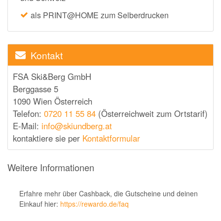
momox
als PRINT@HOME zum Selberdrucken
GALERIA
vidaXL
Kontakt
bonprix
FSA Ski&Berg GmbH
CHECK24
Berggasse 5
LiveFresh
1090 Wien Österreich
tink
Telefon:
0720 11 55 84
(Österreichweit zum Ortstarif)
E-Mail:
info@skiundberg.at
heine
kontaktiere sie per
Kontaktformular
Ankerkraut
ABOUT YOU
Weitere Informationen
Alle Shops anzeigen
Erfahre mehr über Cashback, die Gutscheine und deinen
Einkauf hier:
https://rewardo.de/faq