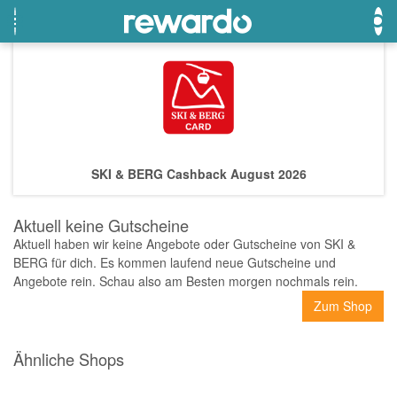
OTTO
Beste Gutscheine
Beste Angebote
Breuninger
Neueste Gutscheine
Neueste Angebote
SKI & BERG Cashback August 2026
Lieferando
Top Gutscheine
Top Angebote
LASCANA
Exklusive Gutscheine
Exklusive Angebote
Aktuell keine Gutscheine
eBay
Sonderaktionen
Aktuell haben wir keine Angebote oder Gutscheine von SKI &
BERG für dich. Es kommen laufend neue Gutscheine und
DOUGLAS Parfümerie
Angebote rein. Schau also am Besten morgen nochmals rein.
Temu
Zum Shop
Fressnapf
Ähnliche Shops
adidas