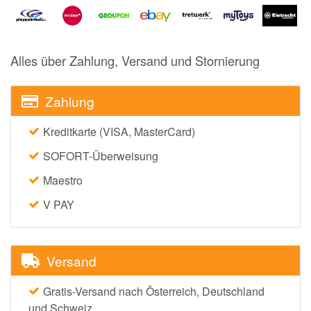
Notino
Parfumdreams
apodiscounter
Alles über Zahlung, Versand und Stornierung
OTTO Office
Zahlung
Udemy
HappyKeks
Kreditkarte (VISA, MasterCard)
Pets Deli
SOFORT-Überweisung
SNIPES
Maestro
Click & Boat
V PAY
Lidl
BOGNER
Versand
XXXLutz
Gratis-Versand nach Österreich, Deutschland
BADER
und Schweiz