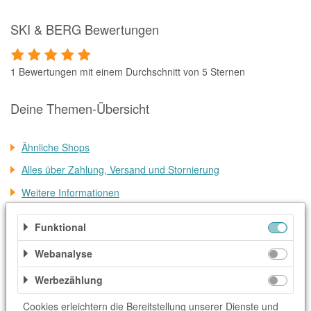
SKI & BERG Bewertungen
1 Bewertungen mit einem Durchschnitt von 5 Sternen
Deine Themen-Übersicht
Ähnliche Shops
Alles über Zahlung, Versand und Stornierung
Weitere Informationen
Kategorien
Funktional
Webanalyse
Erlebnisse & Events
Freizeit & Sport
Freizeit & Unterhaltung
Geschenke
Werbezählung
Geschenke & Blumen
Reise & Urlaub
Sport
Cookies erleichtern die Bereitstellung unserer Dienste und