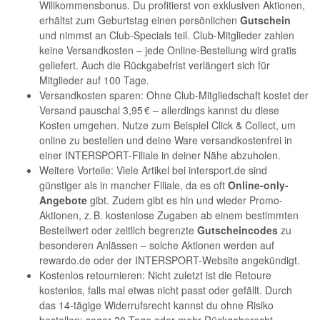
Willkommensbonus. Du profitierst von exklusiven Aktionen,
erhältst zum Geburtstag einen persönlichen
Gutschein
und nimmst an Club-Specials teil. Club-Mitglieder zahlen
keine Versandkosten – jede Online-Bestellung wird gratis
geliefert. Auch die Rückgabefrist verlängert sich für
Mitglieder auf 100 Tage.
Versandkosten sparen: Ohne Club-Mitgliedschaft kostet der
Versand pauschal 3,95 € – allerdings kannst du diese
Kosten umgehen. Nutze zum Beispiel Click & Collect, um
online zu bestellen und deine Ware versandkostenfrei in
einer INTERSPORT-Filiale in deiner Nähe abzuholen.
Weitere Vorteile: Viele Artikel bei intersport.de sind
günstiger als in mancher Filiale, da es oft
Online-only-
Angebote
gibt. Zudem gibt es hin und wieder Promo-
Aktionen, z. B. kostenlose Zugaben ab einem bestimmten
Bestellwert oder zeitlich begrenzte
Gutscheincodes
zu
besonderen Anlässen – solche Aktionen werden auf
rewardo.de oder der INTERSPORT-Website angekündigt.
Kostenlos retournieren: Nicht zuletzt ist die Retoure
kostenlos, falls mal etwas nicht passt oder gefällt. Durch
das 14-tägige Widerrufsrecht kannst du ohne Risiko
bestellen; sogar 30 Tage oder mehr Rückgaberecht