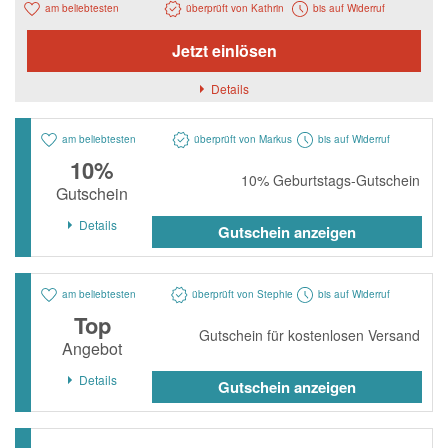
Notino
am beliebtesten
überprüft von Kathrin
bis auf Widerruf
Parfumdreams
Jetzt einlösen
apodiscounter
Details
OTTO Office
am beliebtesten
überprüft von Markus
bis auf Widerruf
Udemy
10%
HappyKeks
10% Geburtstags-Gutschein
Gutschein
Pets Deli
Details
Gutschein anzeigen
SNIPES
Click & Boat
am beliebtesten
überprüft von Stephie
bis auf Widerruf
Top
Lidl
Gutschein für kostenlosen Versand
Angebot
BOGNER
Details
Gutschein anzeigen
XXXLutz
BADER