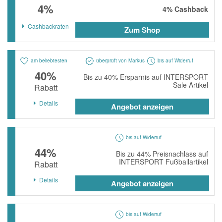
4%
momox
4%
Cashback
GALERIA
Cashbackraten
Zum Shop
vidaXL
bonprix
am beliebtesten
überprüft von Markus
bis auf Widerruf
40%
Bis zu 40% Ersparnis auf INTERSPORT
CHECK24
Sale Artikel
Rabatt
LiveFresh
Details
Angebot anzeigen
tink
heine
bis auf Widerruf
Ankerkraut
44%
Bis zu 44% Preisnachlass auf
INTERSPORT Fußballartikel
Rabatt
ABOUT YOU
Details
Angebot anzeigen
Alle Shops anzeigen
bis auf Widerruf