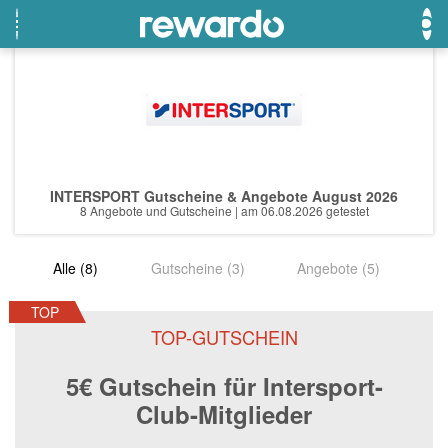
OTTO
Beste Gutscheine
Beste Angebote
Breuninger
Neueste Gutscheine
Neueste Angebote
INTERSPORT Gutscheine & Angebote August 2026
Lieferando
Top Gutscheine
Top Angebote
8 Angebote und Gutscheine | am 06.08.2026 getestet
LASCANA
Exklusive Gutscheine
Exklusive Angebote
Alle (8)
Gutscheine (3)
Angebote (5)
eBay
Sonderaktionen
DOUGLAS Parfümerie
TOP
TOP-GUTSCHEIN
Temu
5€ Gutschein für Intersport-
Fressnapf
Club-Mitglieder
adidas