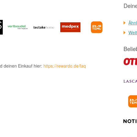
Dein
Ähnl
Weit
Belie
d deinen Einkauf hier:
https://rewardo.de/faq