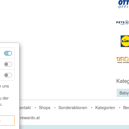
Kateg
n uns
Baby
u der
u.
do.de
Kontakt
Shops
Sonderaktionen
Kategorien
Be
rdo.ch
rewardo.at
n