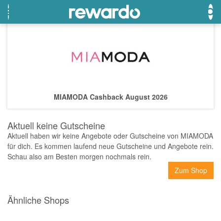
OTTO
Beste Gutscheine
Beste Angebote
Breuninger
Neueste Gutscheine
Neueste Angebote
MIAMODA Cashback August 2026
Lieferando
Top Gutscheine
Top Angebote
LASCANA
Exklusive Gutscheine
Exklusive Angebote
Aktuell keine Gutscheine
eBay
Sonderaktionen
Aktuell haben wir keine Angebote oder Gutscheine von MIAMODA
für dich. Es kommen laufend neue Gutscheine und Angebote rein.
DOUGLAS Parfümerie
Schau also am Besten morgen nochmals rein.
Temu
Zum Shop
Fressnapf
Ähnliche Shops
adidas