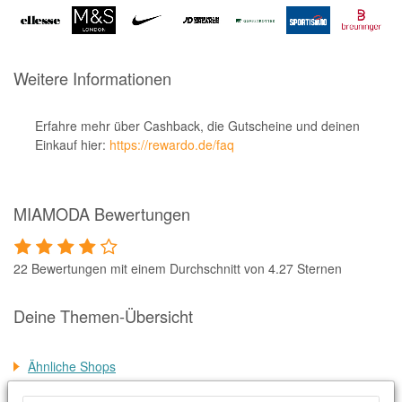
Notino
Parfumdreams
apodiscounter
Weitere Informationen
OTTO Office
Erfahre mehr über Cashback, die Gutscheine und deinen
Udemy
Einkauf hier:
https://rewardo.de/faq
HappyKeks
Pets Deli
MIAMODA Bewertungen
SNIPES
Click & Boat
22 Bewertungen mit einem Durchschnitt von 4.27 Sternen
Lidl
Deine Themen-Übersicht
BOGNER
XXXLutz
Ähnliche Shops
BADER
Weitere Informationen