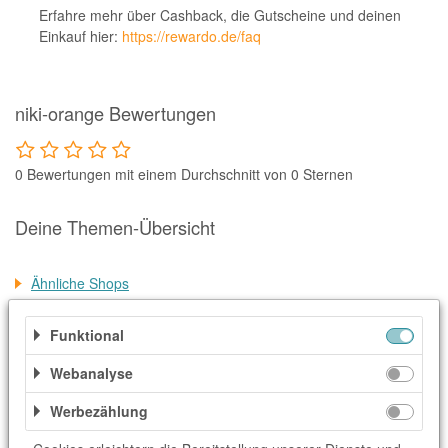
Notino
Erfahre mehr über Cashback, die Gutscheine und deinen
Einkauf hier:
https://rewardo.de/faq
Parfumdreams
apodiscounter
OTTO Office
niki-orange Bewertungen
Udemy
0 Bewertungen mit einem Durchschnitt von 0 Sternen
HappyKeks
Pets Deli
Deine Themen-Übersicht
SNIPES
Ähnliche Shops
Click & Boat
Weitere Informationen
Lidl
Funktional
BOGNER
Kategorien
Webanalyse
XXXLutz
Accessoires & Taschen
Elektronik & Technik
Werbezählung
BADER
Mode & Accessoires
TV & Video