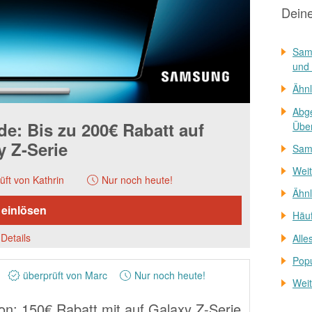
Dein
Sam
und
Ähnl
Abg
: Bis zu 200€ Rabatt auf
Über
y Z-Serie
Sam
Weit
üft von Kathrin
Nur noch heute!
Ähnl
 einlösen
Häuf
Details
Alle
Pop
überprüft von Marc
Nur noch heute!
Weit
n: 150€ Rabatt mit auf Galaxy Z-Serie