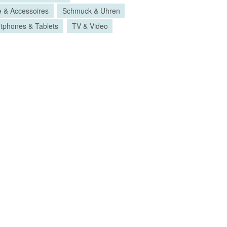
 & Accessoires
Schmuck & Uhren
tphones & Tablets
TV & Video