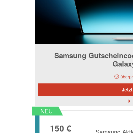
Samsung Gutscheincode
Galax
überpr
Jetzt
NEU
150 €
Samsung Aktio