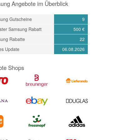
ung Angebote im Überblick
ung Gutscheine
9
ster Samsung Rabatt
500 €
ung Rabatte
22
tes Update
06.08.2026
bte Shops