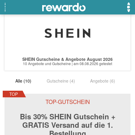
OTTO
Beste Gutscheine
Beste Angebote
Breuninger
Neueste Gutscheine
Neueste Angebote
SHEIN Gutscheine & Angebote August 2026
Lieferando
Top Gutscheine
Top Angebote
10 Angebote und Gutscheine | am 08.08.2026 getestet
LASCANA
Exklusive Gutscheine
Exklusive Angebote
Alle (10)
Gutscheine (4)
Angebote (6)
eBay
Sonderaktionen
DOUGLAS Parfümerie
TOP
TOP-GUTSCHEIN
Temu
Bis 30% SHEIN Gutschein +
Fressnapf
GRATIS Versand auf die 1.
adidas
Bestellung