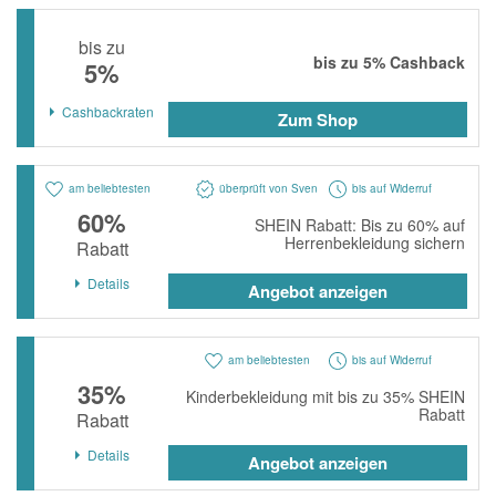
momox
bis zu
GALERIA
bis zu
5%
Cashback
5%
vidaXL
Cashbackraten
Zum Shop
bonprix
CHECK24
am beliebtesten
überprüft von Sven
bis auf Widerruf
LiveFresh
60%
SHEIN Rabatt: Bis zu 60% auf
Herrenbekleidung sichern
Rabatt
tink
Details
Angebot anzeigen
heine
Ankerkraut
am beliebtesten
bis auf Widerruf
ABOUT YOU
35%
Kinderbekleidung mit bis zu 35% SHEIN
Rabatt
Rabatt
Alle Shops anzeigen
Details
Angebot anzeigen