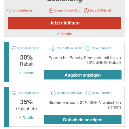
Notino
Parfumdreams
am beliebtesten
überprüft von Marc
bis auf Widerruf
apodiscounter
Jetzt einlösen
OTTO Office
Details
Udemy
am beliebtesten
überprüft von Julian
bis auf Widerruf
HappyKeks
30%
Sparen bei Beauty-Produkten mit bis zu
Pets Deli
30% SHEIN Rabatt
Rabatt
SNIPES
Details
Angebot anzeigen
Click & Boat
Lidl
am beliebtesten
überprüft von Sven
bis auf Widerruf
35%
Studentenrabatt: 35% SHEIN Gutschein
BOGNER
sichern
Gutschein
XXXLutz
Details
Gutschein anzeigen
BADER