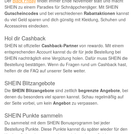
Der
Black Friday
findet immer Ende November statt und macht
SHEIN zu einem Paradies für Schnäppchenjäger. Mit SHEIN
Gutscheincodes
und bei verschiedenen
Rabattaktionen
kannst
du viel Geld sparen und dich günstig mit Kleidung, Schuhen und
Accessoires eindecken.
Hol dir Cashback
SHEIN ist offizieller
Cashback-Partner
von rewardo. Mit einem
entsprechenden Account kannst du dir für jede Bestellung bei
SHEIN nachträglich eine Vergütung holen. Dafür muss SHEIN die
Bestellung bestätigen. Wenn du Fragen rund um Cashback hast,
helfen dir die FAQ auf unserer Seite weiter.
SHEIN Blitzangebote
Die
SHEIN Blitzangebote
sind zeitlich
begrenzte Angebote
, bei
denen du besonders viel sparen kannst. Schau regelmäßig auf
der Seite vorbei, um kein
Angebot
zu verpassen.
SHEIN Punkte sammeln
Du sammelst mit dem SHEIN Bonusprogramm bei jeder
Bestellung Punkte. Diese Punkte kannst du später wieder für den