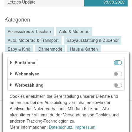
Letztes Update
08.08.2026
Kategorien
Accessoires & Taschen
Auto & Motorrad
Auto, Motorrad & Transport
Babyausstattung & Zubehör
Baby & Kind
Damenmode
Haus & Garten
Haus & Technik
Heimwerken & Garten
Herrenmode
Funktional
Kindermode
Küche & Haushaltsgeräte
Webanalyse
Mode & Accessoires
Schmuck & Uhren
Schönes Wohnen
Schuhe
Spielzeug
Werbezählung
Sportbekleidung
Cookies erleichtern die Bereitstellung unserer Dienste und
helfen uns bei der Ausspielung von Inhalten sowie der
Über uns
Unser Team
FAQ
blog.rewardo.de
Kontakt
Analyse des Nutzerverhaltens. Mit dem Klick auf „Alle
akzeptieren“ stimmst du der Verwendung von Cookies und
Shops
Sonderaktionen
Kategorien
Beste Gutscheine
anderen Tracking-Technologien zu.
Neueste Gutscheine
Top Gutscheine
Exklusive Gutscheine
Mehr Informationen:
Datenschutz
,
Impressum
rewardo.ch
rewardo.at